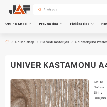
Specifikacije
Karakteristike
Dekor
sr.skip-to.main-content
sr.skip-to.table-of-contents
sr.skip-to.main-navigation
Pretraga
Online Shop
Pravna lica
Fizička lica
Nov
Online shop
Pločasti materijali
Oplemenjena iveric
UNIVER KASTAMONU A
Art. br.
Dužina
Širina
Debljina