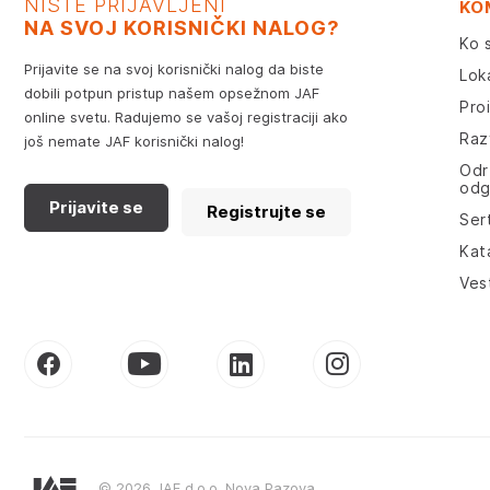
NISTE PRIJAVLJENI
KO
NA SVOJ KORISNIČKI NALOG?
Ko 
Prijavite se na svoj korisnički nalog da biste
Lok
dobili potpun pristup našem opsežnom JAF
Pro
online svetu. Radujemo se vašoj registraciji ako
Razv
još nemate JAF korisnički nalog!
Odr
odg
Prijavite se
Registrujte se
Sert
Kat
Ves
© 2026 JAF d.o.o. Nova Pazova