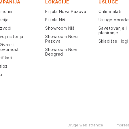
MPANIJA
LOKACIJE
USLUGE
smo mi
Filijala Nova Pazova
Online alati
acije
Filijala Niš
Usluge obrade
izvodi
Showroom Niš
Savetovanje i
planiranje
oj i istorija
Showroom Nova
Pazova
Skladište i logi
živost i
ovornost
Showroom Novi
Beograd
ifikati
alozi
ti
Druge web stranice
Impres