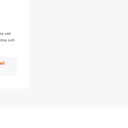
za vaš
ima svih
zač