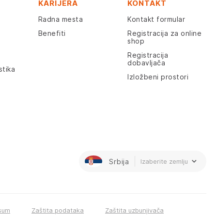
KARIJERA
KONTAKT
Radna mesta
Kontakt formular
Benefiti
Registracija za online
shop
Registracija
dobavljača
stika
Izložbeni prostori
Srbija
Izaberite zemlju
sum
Zaštita podataka
Zaštita uzbunjivača