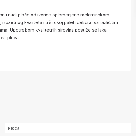
nu nudi ploče od iverice oplemenjene melaminskom
izuzetnog kvaliteta i u širokoj paleti dekora, sa različitim
ama. Upotrebom kvalitetnih sirovina postiže se laka
ost ploča.
Ploča