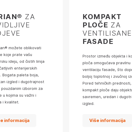
RIAN®
ZA
KOMPAKT
IDLJIVE
PLOČE
ZA
OJEVE
VENTILISANE
FASADE
ian® možete oblikovati
e koje prate vašu
Prostor između objekta i 
sku ideju, od čistih linija
ploča omogućava pravilnu
atljivih enterijerskih
ventilaciju fasade, što dop
. Bogata paleta boja,
boljoj toplotnoj i zvučnoj izo
an izgled i dugotrajnost
Pored tehničkih prednosti,
a pouzdanim izborom za
kompakt ploče daju objekt
e u kojima su važni i
savremen, uredan i dugotr
 i kvalitet.
izgled.
še informacija
Više informacija