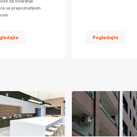
osti za stvaranje
era sa prepoznatljivim
erom.
gledajte
Pogledajte