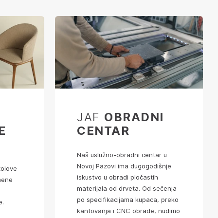
JAF
OBRADNI
E
CENTAR
Naš uslužno-obradni centar u
Novoj Pazovi ima dugogodišnje
tolove
iskustvo u obradi pločastih
mene
materijala od drveta. Od sečenja
po specifikacijama kupaca, preko
e.
kantovanja i CNC obrade, nudimo