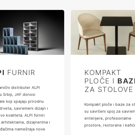
I
FURNIR
KOMPAKT
PLOČE I
BAZ
nični distributer ALPI
ZA STOLOVE
 u Srbiji, JAF donosi
ale koji spajaju prirodnu
Kompakt ploče i baze za s
drveta, savremeni dizajn i
su savršeni spoj za savre
vo kvaliteta. ALPI furniri
enterijere, profesionalne
 arhitektama, dizajnerima i
prostore, restorane i kafić
ođačima nameštaja nove