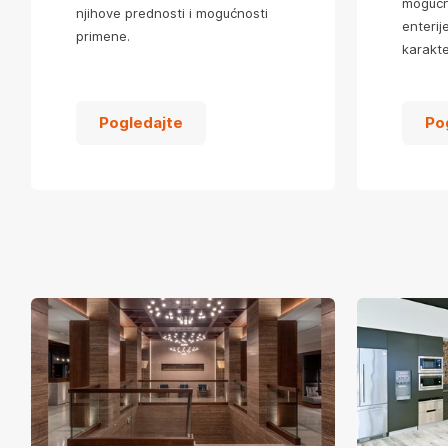
mogućn
njihove prednosti i mogućnosti
enterij
primene.
karakt
Pogledajte
Po