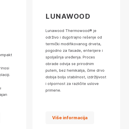
LUNAWOOD
Lunawood Thermowood® je
održivo i dugotrajno rešenje od
termički modifikovanog drveta,
pogodno za fasade, enterijere i
kompakt
spoljašnja uređenja. Proces
obrade odvija se prirodnim
rinosi
putem, bez hemikalija, čime drvo
laciji.
dobija bolju stabilnost, izdržljivost
i otpornost za različite uslove
u
primene.
ajan
Više informacija