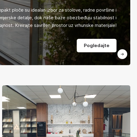
pakt ploče su idealan izbor za stolove, radne površine i
rijerske detalje, dok naše baze obezbeđuju stabilnost i
ajnost. Kreirajte savršen prostor uz vrhunske materijale!
Pogledajte