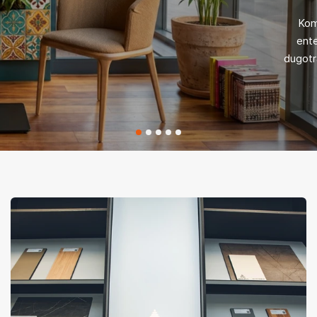
Kom
ente
dugotr