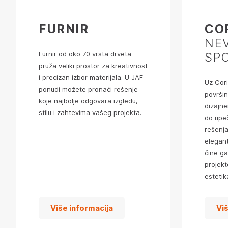
FURNIR
CO
NEV
Furnir od oko 70 vrsta drveta
SP
pruža veliki prostor za kreativnost
i precizan izbor materijala. U JAF
Uz Cor
ponudi možete pronaći rešenje
površin
koje najbolje odgovara izgledu,
dizajner
stilu i zahtevima vašeg projekta.
do upeč
rešenja
elegant
čine g
projekt
estetika
Više informacija
Vi