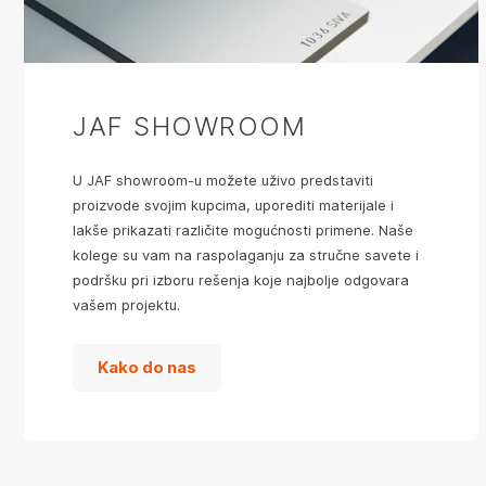
JAF SHOWROOM
U JAF showroom-u možete uživo predstaviti
proizvode svojim kupcima, uporediti materijale i
lakše prikazati različite mogućnosti primene. Naše
kolege su vam na raspolaganju za stručne savete i
podršku pri izboru rešenja koje najbolje odgovara
vašem projektu.
Kako do nas