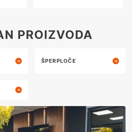
AN PROIZVODA
ŠPERPLOČE