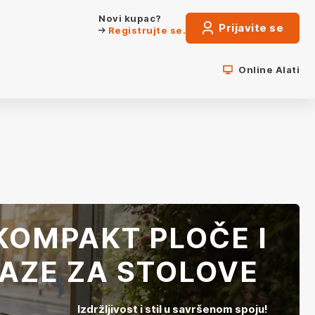
Novi kupac?
Prijavite se
Registrujte se.
Online Alati
KOMPAKT PLOČE I
AZE ZA STOLOVE
Izdržljivost i stil u savršenom spoju!