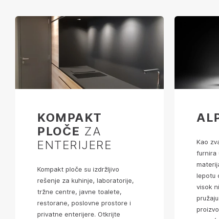
KOMPAKT
ALP
PLOČE
ZA
ENTERIJERE
Kao zva
furnira
materij
Kompakt ploče su izdržljivo
lepotu 
rešenje za kuhinje, laboratorije,
visok ni
tržne centre, javne toalete,
pružaju
restorane, poslovne prostore i
proizv
privatne enterijere. Otkrijte