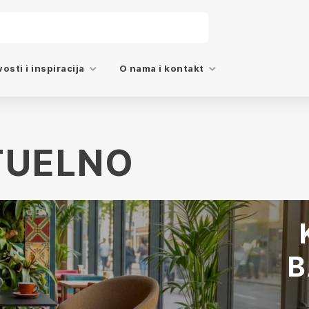
osti i inspiracija
O nama i kontakt
TUELNO
B