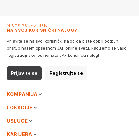
NISTE PRIJAVLJENI
NA SVOJ KORISNIČKI NALOG?
Prijavite se na svoj korisnički nalog da biste dobili potpun
pristup našem opsežnom JAF online svetu. Radujemo se vašoj
registraciji ako još nemate JAF korisnički nalog!
Prijavite se
Registrujte se
KOMPANIJA
LOKACIJE
USLUGE
KARIJERA