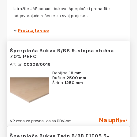
Istražite JAF ponudu bukove šperploče i pronađite
odgovarajuće rešenje za svoj projekat.
Pročitajte više
Šperploča Bukva B/BB 9-slojna obična
70% PEFC
Art. br.
00308/0016
Debljina
18 mm
Dužina
2500 mm
Širina
1250 mm
Na upit
/m²
VP cena za pravna lica sa PDV-om
Šperploča Bukva Twin B/BB E1E05 5-