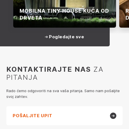
MOBILNA TINY HOUSE KUĆA OD
R
DRVETA
Pogledajte sve
KONTAKTIRAJTE NAS
ZA
PITANJA
Rado ćemo odgovoriti na sva vaša pitanja. Samo nam pošaljite
svoj zahtev.
POŠALJITE UPIT