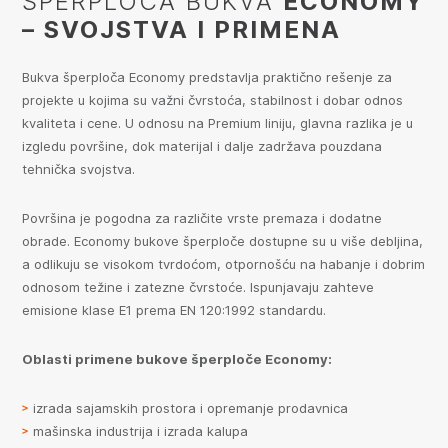
ŠPERPLOČA BUKVA
ECONOMY
– SVOJSTVA I PRIMENA
Bukva šperploča Economy predstavlja praktično rešenje za
projekte u kojima su važni čvrstoća, stabilnost i dobar odnos
kvaliteta i cene. U odnosu na Premium liniju, glavna razlika je u
izgledu površine, dok materijal i dalje zadržava pouzdana
tehnička svojstva.
Površina je pogodna za različite vrste premaza i dodatne
obrade. Economy bukove šperploče dostupne su u više debljina,
a odlikuju se visokom tvrdoćom, otpornošću na habanje i dobrim
odnosom težine i zatezne čvrstoće. Ispunjavaju zahteve
emisione klase E1 prema EN 120:1992 standardu.
Oblasti primene bukove šperploče Economy:
izrada sajamskih prostora i opremanje prodavnica
mašinska industrija i izrada kalupa