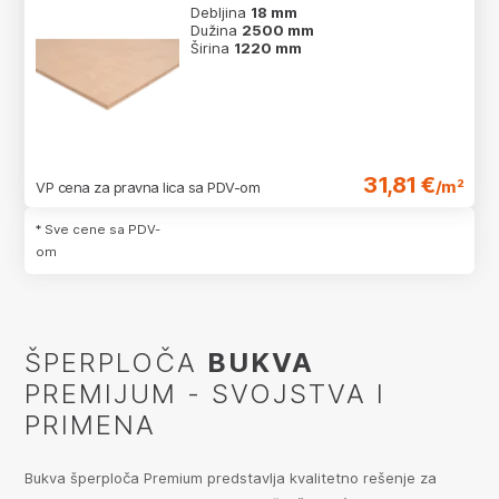
Debljina
18 mm
Dužina
2500 mm
Širina
1220 mm
31,81 €
/m²
VP cena za pravna lica sa PDV-om
* Sve cene sa PDV-
om
ŠPERPLOČA
BUKVA
PREMIJUM - SVOJSTVA I
PRIMENA
Bukva šperploča Premium predstavlja kvalitetno rešenje za