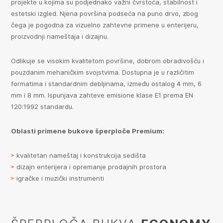
projekte u kojima su podjednako važni čvrstoća, stabilnost i
estetski izgled. Njena površina podseća na puno drvo, zbog
čega je pogodna za vizuelno zahtevne primene u enterijeru,
proizvodnji nameštaja i dizajnu.
Odlikuje se visokim kvalitetom površine, dobrom obradivošću i
pouzdanim mehaničkim svojstvima. Dostupna je u različitim
formatima i standardnim debljinama, između ostalog 4 mm, 6
mm i 8 mm. Ispunjava zahteve emisione klase E1 prema EN
120:1992 standardu.
Oblasti primene bukove šperploče Premium:
kvalitetan nameštaj i konstrukcija sedišta
dizajn enterijera i opremanje prodajnih prostora
igračke i muzički instrumenti