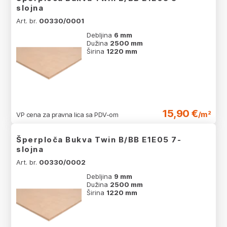
slojna
Art. br.
00330/0001
Debljina
6 mm
Dužina
2500 mm
Širina
1220 mm
15,90 €
/m²
VP cena za pravna lica sa PDV-om
Šperploča Bukva Twin B/BB E1E05 7-
slojna
Art. br.
00330/0002
Debljina
9 mm
Dužina
2500 mm
Širina
1220 mm