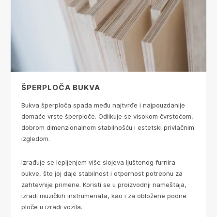
ŠPERPLOČA BUKVA
Bukva šperploča spada među najtvrđe i najpouzdanije
domaće vrste šperploče. Odlikuje se visokom čvrstoćom,
dobrom dimenzionalnom stabilnošću i estetski privlačnim
izgledom.
Izrađuje se lepljenjem više slojeva ljuštenog furnira
bukve, što joj daje stabilnost i otpornost potrebnu za
zahtevnije primene. Koristi se u proizvodnji nameštaja,
izradi muzičkih instrumenata, kao i za obložene podne
ploče u izradi vozila.