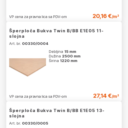
20,16 €
/m²
VP cena za pravna lica sa PDV-om
Šperploča Bukva Twin B/BB E1E05 11-
slojna
Art. br.
00330/0004
Debljina
15 mm
Dužina
2500 mm
Širina
1220 mm
27,14 €
/m²
VP cena za pravna lica sa PDV-om
Šperploča Bukva Twin B/BB E1E05 13-
slojna
Art. br.
00330/0005