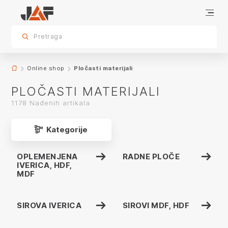
Pločasti materijali
sr.skip-to.main-content
sr.skip-to.table-of-contents
sr.skip-to.main-navigation
Pretraga
app.product-grid.form-reload
Online shop
Pločasti materijali
PLOČASTI MATERIJALI
1178 Nađenih artikala
Kategorije
OPLEMENJENA
RADNE PLOČE
IVERICA, HDF,
MDF
SIROVA IVERICA
SIROVI MDF, HDF