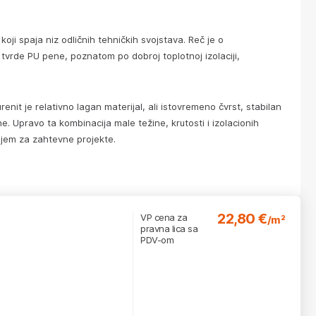
 koji spaja niz odličnih tehničkih svojstava. Reč je o
 tvrde PU pene, poznatom po dobroj toplotnoj izolaciji,
nit je relativno lagan materijal, ali istovremeno čvrst, stabilan
ne. Upravo ta kombinacija male težine, krutosti i izolacionih
njem za zahtevne projekte.
22,80 €
VP cena za
/m²
pravna lica sa
PDV-om