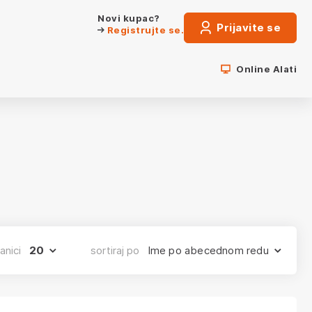
ENTISAN NA BUDUĆNOST.
Novi kupac?
Prijavite se
Registrujte se.
Online Alati
anici
20
sortiraj po
Ime po abecednom redu