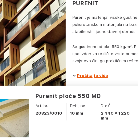
PURENIT
Purenit je materijal visoke gustine
poliuretanskom materijalu na bazi
stabilnosti i jednostavnoj obradi.
Sa gustinom od oko 550 kg/m³, Pure
i pouzdan za različite vrste prime
svojstava čini ga praktičnim reše
Pročitajte više
Purenit ploče 550 MD
Art. br.
Debljina
D x Š
20823/0010
10 mm
2 440 x 1 220
mm