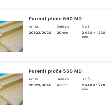
Purenit ploče 550 MD
Art. br.
Debljina
D x Š
20823/0020
20 mm
2 440 x 1 220
mm
Purenit ploče 550 MD
Art. br.
Debljina
D x Š
20823/0040
40 mm
2 440 x 1 220
mm