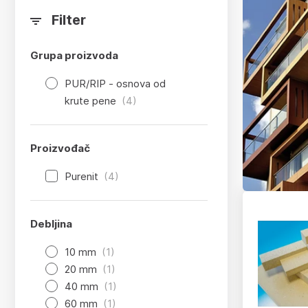
Filter
Grupa proizvoda
PUR/RIP - osnova od
krute pene
(4)
Proizvođač
Purenit
(4)
Debljina
10 mm
(1)
20 mm
(1)
40 mm
(1)
60 mm
(1)