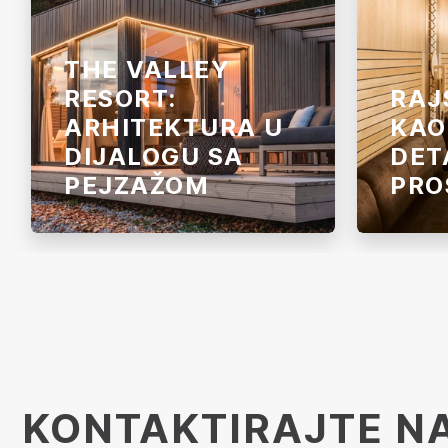
THE VALLEY
RESORT:
RAJ
ARHITEKTURA U
KAO
DIJALOGU SA
DET
PEJZAŽOM
PRO
The Valley Resort u regiji Brașov u
Zero Ba
Rumuniji povezuje savremenu
enterije
arhitekturu, energetsku efikasnost
pažnju. 
i prirodne materijale. Odgovarajuća
rajsferš
rešenja za drvenu gradnju i
na zidov
materijale za ovaj projekat
završni 
isporučio je Holver.
poseban
KONTAKTIRAJTE N