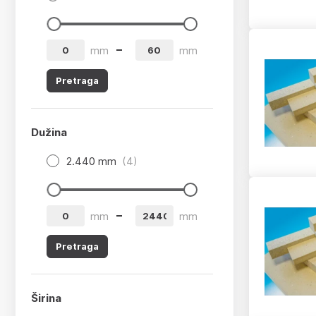
app.product-grid-filter.from
app.product-grid-filter.to
mm
mm
Pretraga
Dužina
2.440 mm
(4)
app.product-grid-filter.from
app.product-grid-filter.to
mm
mm
Pretraga
Širina