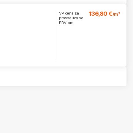
136,80 €
VP cena za
/m²
pravna lica sa
PDV-om