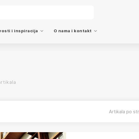
EMENATA U SVOJOJ KLASI. FLEKSIBILAN, EKONOMIČAN, ORIJ
osti i inspiracija
O nama i kontakt
rtikala
Artikala po str