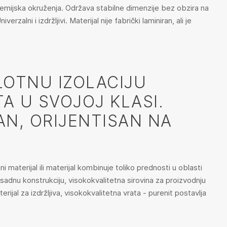
hemijska okruženja. Održava stabilne dimenzije bez obzira na
alni i izdržljivi. Materijal nije fabrički laminiran, ali je
LOTNU IZOLACIJU
A U SVOJOJ KLASI.
AN, ORIJENTISAN NA
ni materijal ili materijal kombinuje toliko prednosti u oblasti
sadnu konstrukciju, visokokvalitetna sirovina za proizvodnju
erijal za izdržljiva, visokokvalitetna vrata - purenit postavlja