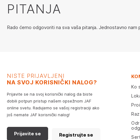
PITANJA
Rado ćemo odgovoriti na sva vaša pitanja. Jednostavno nam po
NISTE PRIJAVLJENI
KO
NA SVOJ KORISNIČKI NALOG?
Ko 
Prijavite se na svoj korisnički nalog da biste
Lok
dobili potpun pristup našem opsežnom JAF
Pro
online svetu. Radujemo se vašoj registraciji ako
Razv
još nemate JAF korisnički nalog!
Odr
odg
Prijavite se
Registrujte se
Sert