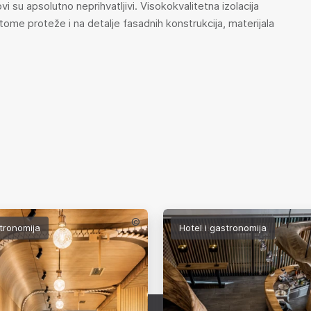
i su apsolutno neprihvatljivi. Visokokvalitetna izolacija
ome proteže i na detalje fasadnih konstrukcija, materijala
©
stronomija
Hotel i gastronomija