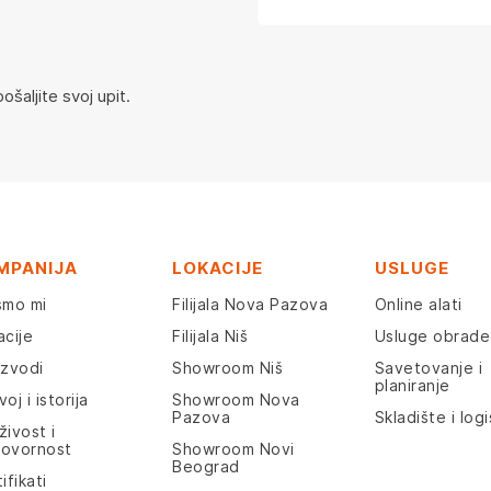
šaljite svoj upit.
MPANIJA
LOKACIJE
USLUGE
smo mi
Filijala Nova Pazova
Online alati
acije
Filijala Niš
Usluge obrade
izvodi
Showroom Niš
Savetovanje i
planiranje
oj i istorija
Showroom Nova
Pazova
Skladište i logi
živost i
ovornost
Showroom Novi
Beograd
ifikati