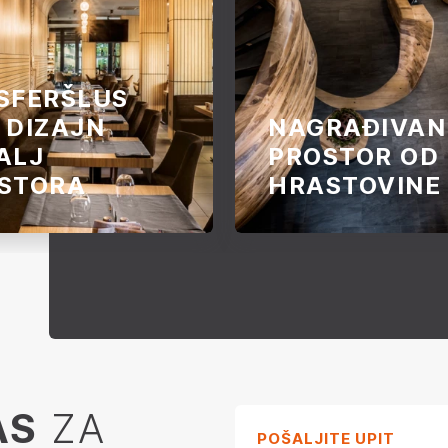
SFERŠLUS
 DIZAJN
NAGRAĐIVAN
ALJ
PROSTOR OD
STORA
HRASTOVINE
r goste dočekuje
Ovekovečeno je 16.000 hr
rom koji odmah privlači
kockica za 4.500 radnih sa
Predimenzionirani
multifunkcionalnom umet
lusi od brezove šperploče
delu koje predstavlja šank,
ima i plafonu predstavljaju
stepenište prirodnog odma
detalj koji prostoru daje
Puradies u dužini od 42 m
 karakter.
AS
ZA
POŠALJITE UPIT