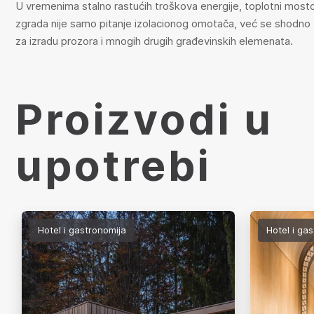
U vremenima stalno rastućih troškova energije, toplotni mostov
zgrada nije samo pitanje izolacionog omotača, već se shodno t
za izradu prozora i mnogih drugih građevinskih elemenata.
Proizvodi u
upotrebi
Hotel i gastronomija
Hotel i ga