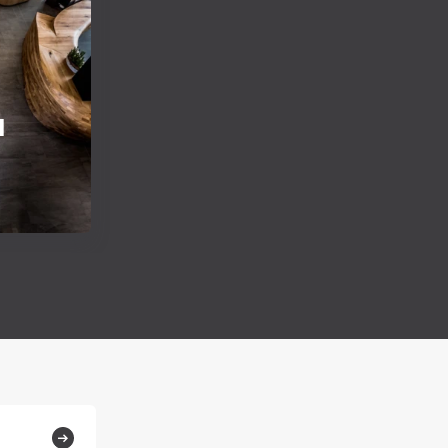
I
astovih
ti u
ničkom
 salon i
rališta
etra.