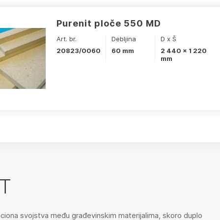
Purenit ploče 550 MD
Art. br.
Debljina
D x Š
20823/0060
60 mm
2 440 x 1 220
mm
T
olaciona svojstva među građevinskim materijalima, skoro duplo