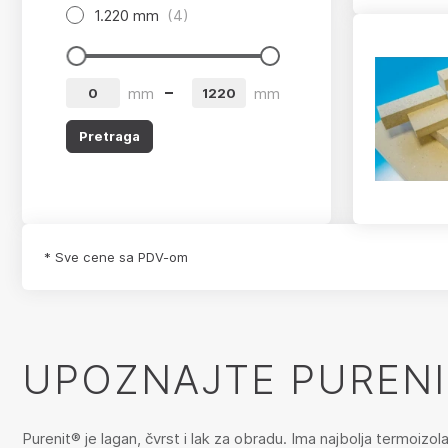
1.220 mm
(4)
app.product-grid-filter.from
app.product-grid-filter.to
mm
mm
Pretraga
* Sve cene sa PDV-om
UPOZNAJTE PURENI
Purenit® je lagan, čvrst i lak za obradu. Ima najbolja termoiz