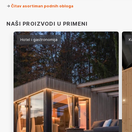
->
Čitav asortiman podnih obloga
NAŠI PROIZVODI U PRIMENI
Hotel i gastronomija
K