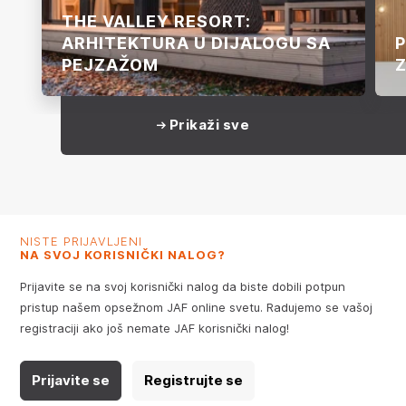
THE VALLEY RESORT:
ARHITEKTURA U DIJALOGU SA
P
PEJZAŽOM
Z
Prikaži sve
NISTE PRIJAVLJENI
NA SVOJ KORISNIČKI NALOG?
Prijavite se na svoj korisnički nalog da biste dobili potpun
pristup našem opsežnom JAF online svetu. Radujemo se vašoj
registraciji ako još nemate JAF korisnički nalog!
Prijavite se
Registrujte se