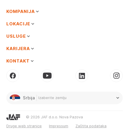
KOMPANIJA
LOKACIJE
USLUGE
KARIJERA
KONTAKT
Srbija
Izaberite zemlju
© 2026 JAF d.o.o. Nova Pazova
Druge web stranice
Impressum
Zaštita podataka