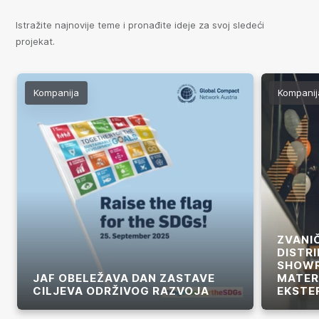
Istražite najnovije teme i pronađite ideje za svoj sledeći
projekat.
Kompanija
Kompanij
ZVANI
DISTRI
SHOWR
JAF OBELEŽAVA DAN ZASTAVE
MATERI
CILJEVA ODRŽIVOG RAZVOJA
EKSTE
Više
Više