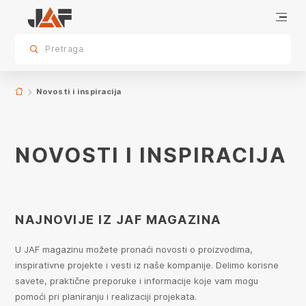
Novosti i Inspiracija
Najnovije iz JAF magazina
sr.skip-to.main-content
sr.skip-to.table-of-contents
sr.skip-to.main-navigation
Pretraga
Novosti i inspiracija
NOVOSTI I INSPIRACIJA
NAJNOVIJE IZ JAF MAGAZINA
U JAF magazinu možete pronaći novosti o proizvodima,
inspirativne projekte i vesti iz naše kompanije. Delimo korisne
savete, praktične preporuke i informacije koje vam mogu
pomoći pri planiranju i realizaciji projekata.