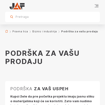
Podrška za vašu prodaju
BROŠURE i CENOVNIci
Uzorci materijala
DIGITALNA PONUDA ZA PREZENTACIJU VAŠIM KLIJENTIMA
showroom
JAF U VAŠOJ U BLIZINI
još Vesti
KAO REGISTROVANI KUPAC
sr.skip-to.main-content
sr.skip-to.table-of-contents
sr.skip-to.main-navigation
Pretraga
Pravna lica
Biznis i industrija
Podrška za vašu prodaju
PODRŠKA ZA VAŠU
PRODAJU
PODRŠKA
ZA VAŠ USPEH
Kupci žele da pre početka projekta imaju jasnu sliku
o materijalima koji će se koristiti. Zato vam nudimo