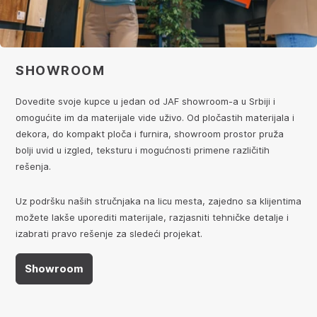
SHOWROOM
Dovedite svoje kupce u jedan od JAF showroom-a u Srbiji i
omogućite im da materijale vide uživo. Od pločastih materijala i
dekora, do kompakt ploča i furnira, showroom prostor pruža
bolji uvid u izgled, teksturu i mogućnosti primene različitih
rešenja.
Uz podršku naših stručnjaka na licu mesta, zajedno sa klijentima
možete lakše uporediti materijale, razjasniti tehničke detalje i
izabrati pravo rešenje za sledeći projekat.
Showroom