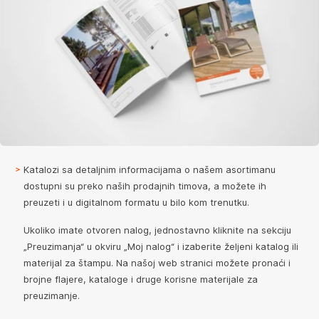
Katalozi sa detaljnim informacijama o našem asortimanu
dostupni su preko naših prodajnih timova, a možete ih
preuzeti i u digitalnom formatu u bilo kom trenutku.
Ukoliko imate otvoren nalog, jednostavno kliknite na sekciju
„Preuzimanja“ u okviru „Moj nalog“ i izaberite željeni katalog ili
materijal za štampu. Na našoj web stranici možete pronaći i
brojne flajere, kataloge i druge korisne materijale za
preuzimanje.