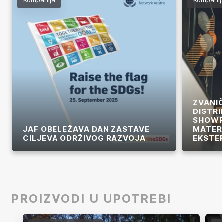
ZVANI
DISTRI
SHOWR
JAF OBELEŽAVA DAN ZASTAVE
MATERI
CILJEVA ODRŽIVOG RAZVOJA
EKSTE
Više
Više
PROIZVODI U UPOTREBI