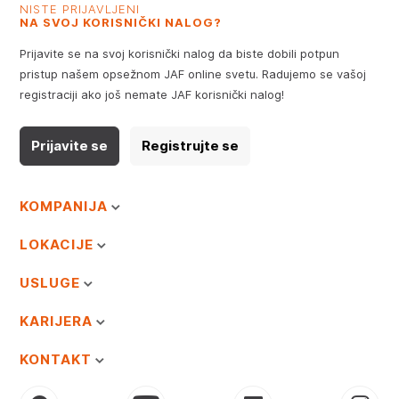
NISTE PRIJAVLJENI
NA SVOJ KORISNIČKI NALOG?
Prijavite se na svoj korisnički nalog da biste dobili potpun
pristup našem opsežnom JAF online svetu. Radujemo se vašoj
registraciji ako još nemate JAF korisnički nalog!
Prijavite se
Registrujte se
KOMPANIJA
LOKACIJE
USLUGE
KARIJERA
KONTAKT