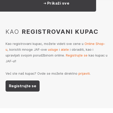
Prikaži sve
KAO
REGISTROVANI KUPAC
Kao registrovani kupac, možete videti sve cene u
Online Shop-
u
, koristiti mnoge JAF-ove
usluge
i
alate
i obraditi, kao i
upravljati svojom porudžbinom online.
Registrujte se
kao kupac u
JAF-u!!
Već ste naš kupac? Ovde se možete direktno
prijaviti
.
Registrujte se