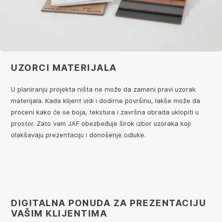
UZORCI MATERIJALA
U planiranju projekta ništa ne može da zameni pravi uzorak
materijala. Kada klijent vidi i dodirne površinu, lakše može da
proceni kako će se boja, tekstura i završna obrada uklopiti u
prostor. Zato vam JAF obezbeđuje širok izbor uzoraka koji
olakšavaju prezentaciju i donošenje odluke.
DIGITALNA PONUDA ZA PREZENTACIJU
VAŠIM KLIJENTIMA