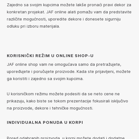
Zajedno sa svojim kupcima možete lakše pronaći pravi dekor za
konkretan projekat. JAF online alati pomažu vam da predstavite
različite mogućnosti, uporedite dekore i donesete sigurniju
odluku pri izboru materijala.
KORISNIČKI REŽIM U ONLINE SHOP-U
JAF online shop vam ne omogućava samo da pretražujete,
upoređujete i poručujete proizvode. Kada ste prijavljeni, možete
ga koristiti i zajedno sa svojim kupcima.
U korisničkom režimu možete podesiti da se neto cene ne
prikazuju, kako biste se tokom prezentacije fokusirali isključivo
na proizvode, dekore i tehničke mogućnosti.
INDIVIDUALNA PONUDA U KORPI
Pored odabranih proizvoda, u korpi možete dodati i dodatne