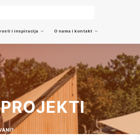
osti i inspiracija
O nama i kontakt
 PROJEKTI
VANI?