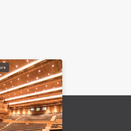
detalj koji prostoru daje
Puradies u dužini od 42 m
 karakter.
tura