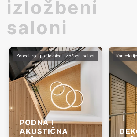
izložbeni
saloni
Kancelarija, prodavnica i izložbeni saloni
Kancelarija
PODNA I
AKUSTIČNA
DEK