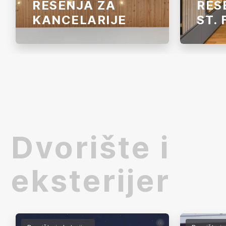
REŠENJA ZA
REŠ
KANCELARIJE
ST.
Prilikom proširenja kancelarijskog
Enterijer
prostora jedne bravarske
Florian n
radionice u Tirolu, izbor je pao na
pokazuj
izdržljive podove i estetski
doprines
usklađena akustična rešenja.
koristi s
Odgovarajuće proizvode za ovaj
sa drug
projekat isporučio je JAF
materija
Dvorište i
Kramsach.
karakter
u uređen
eksterijer
©