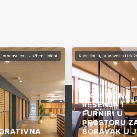
, prodavnica i izložbeni saloni
Kancelarija, prodavnica i izlož
AKUSTIČNA
REŠENJA I
FURNIRI U
PROSTORU Z
ORATIVNA
BORAVAK U 