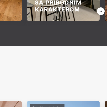
SA PRIRODNIM
KARAKTEROM
Prijatno radno okruženje doprinosi
zadovoljstvu zaposlenih, a prirodni
materijali u tome imaju posebnu
ulogu. Oni prostoru daju toplinu,
karakter i atmosferu u kojoj je
prijatnije raditi.