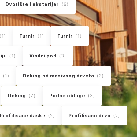
Dvorište i eksterijer
(6)
(1)
Furnir
(1)
Furnir
(1)
iju
(1)
Vinilni pod
(3)
l
(1)
Deking od masivnog drveta
(3)
Deking
(7)
Podne obloge
(3)
Profilisane daske
(2)
Profilisano drvo
(2)