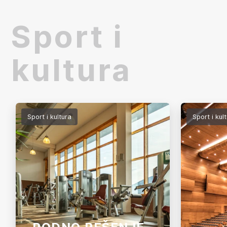
materijale za ovaj projekat
završni 
isporučio je Holver.
poseban
Sport i
kultura
Sport i kultura
Sport i kul