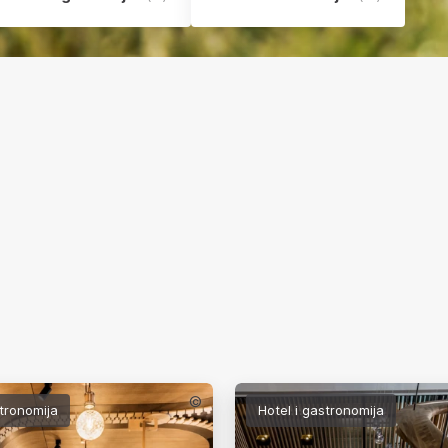
©
stronomija
Hotel i gastronomija