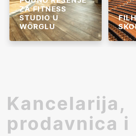
PODNO REŠENJE
ZA FITNESS
STUDIO U
FIL
WÖRGLU
SKO
Tamo gde se svakodnevno radi na
Plemenit
snazi, kondiciji i izdržljivosti, i
zvucima 
prostor mora da prati isti tempo.
Makedons
Robustan vinil pod pruža
kompozi
otpornost, funkcionalnost i izgled
očarava 
koji odgovaraju zahtevima fitness
okruženja.
Kancelarija,
prodavnica i