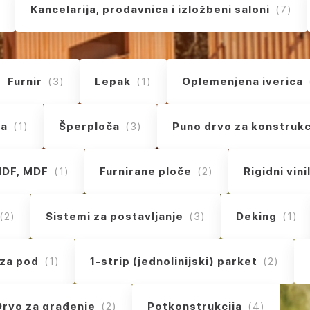
Kancelarija, prodavnica i izložbeni saloni
(7)
Furnir
(3)
Lepak
(1)
Oplemenjena iverica
la
(1)
Šperploča
(3)
Puno drvo za konstrukc
HDF, MDF
(1)
Furnirane ploče
(2)
Rigidni vini
(2)
Sistemi za postavljanje
(3)
Deking
(1)
za pod
(1)
1-strip (jednolinijski) parket
(2)
Drvo za građenje
(2)
Potkonstrukcija
(4)