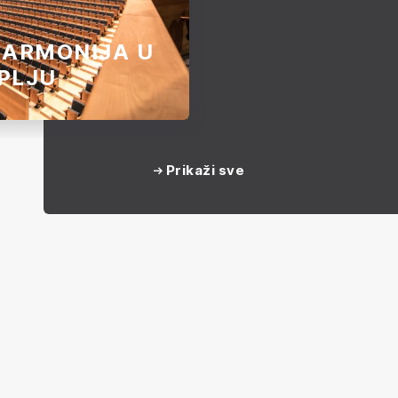
HARMONIJA U
PLJU
i furnir susreće se sa
velikih majstora u
Prikaži sve
koj filharmoniji -
cija koja ne samo da
ljubitelje muzike.