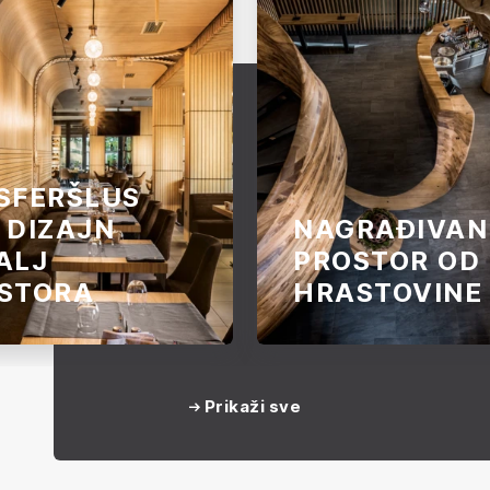
SFERŠLUS
 DIZAJN
NAGRAĐIVAN
ALJ
PROSTOR OD
STORA
HRASTOVINE
r goste dočekuje
Ovekovečeno je 16.000 hr
rom koji odmah privlači
kockica za 4.500 radnih sa
Prikaži sve
Predimenzionirani
multifunkcionalnom umet
lusi od brezove šperploče
delu koje predstavlja šank,
ima i plafonu predstavljaju
stepenište prirodnog odma