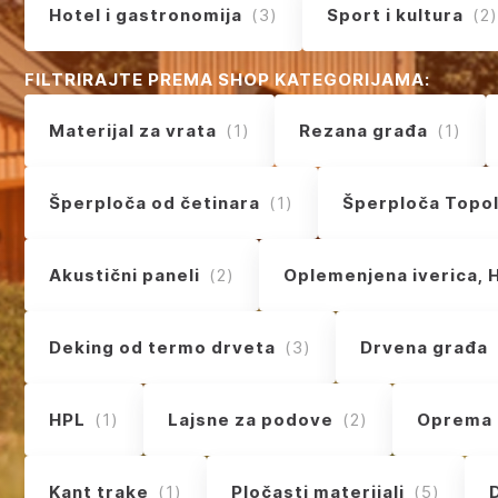
Hotel i gastronomija
(3)
Sport i kultura
(2)
FILTRIRAJTE PREMA SHOP KATEGORIJAMA:
Materijal za vrata
(1)
Rezana građa
(1)
Šperploča od četinara
(1)
Šperploča Topo
Akustični paneli
(2)
Oplemenjena iverica, 
Deking od termo drveta
(3)
Drvena građa
HPL
(1)
Lajsne za podove
(2)
Oprema 
Kant trake
(1)
Pločasti materijali
(5)