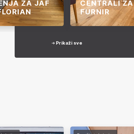
ENJA ZA JAF
CENTRALI ZA
 FLORIAN
FURNIR
 nove JAF filijale St.
a upečatljiv način
Prikaži sve
e koliko drvo može da
e prostoru. Bilo da se
amostalno ili u kombinaciji
im dekorativnim
lima, drvo unosi toplinu,
 i poseban vizuelni kvalitet
je enterijera.