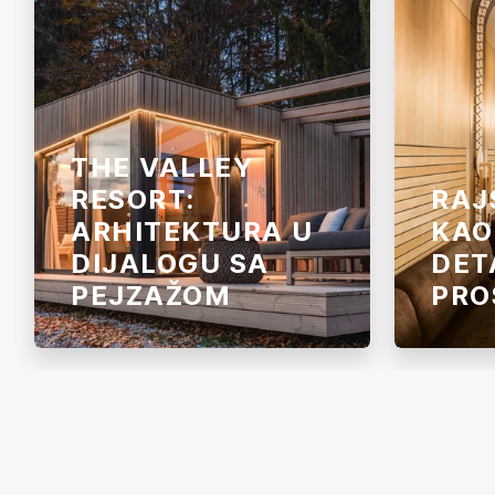
THE VALLEY
RESORT:
RAJ
ARHITEKTURA U
KAO
DIJALOGU SA
DET
PEJZAŽOM
PRO
The Valley Resort u regiji Brașov u
Zero Ba
Rumuniji povezuje savremenu
enterije
arhitekturu, energetsku efikasnost
pažnju. 
i prirodne materijale. Odgovarajuća
rajsferš
rešenja za drvenu gradnju i
na zidov