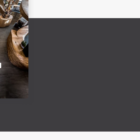
I
astovih
ti u
ničkom
 salon i
rališta