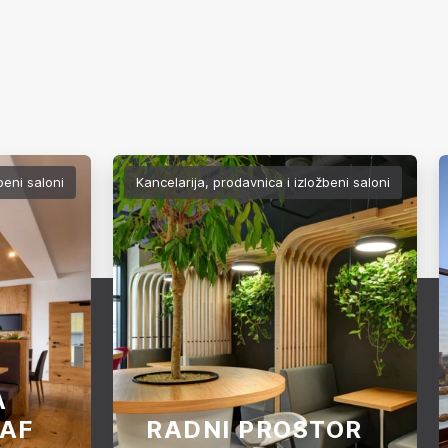
beni saloni
Kancelarija, prodavnica i izložbeni saloni
A
JAF
RADNI PROSTOR