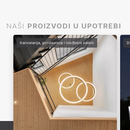
NAŠI
PROIZVODI U UPOTREBI
Kancelarija, prodavnica i izložbeni saloni
D