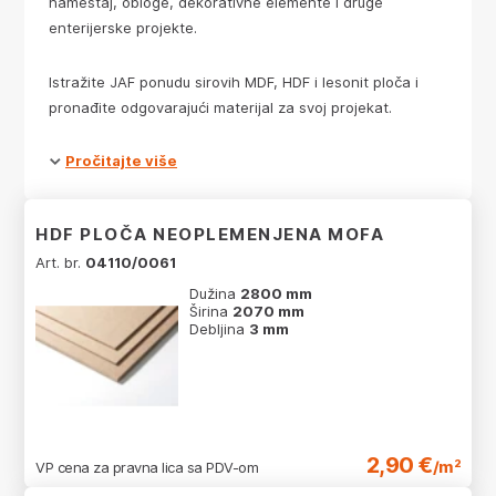
nameštaj, obloge, dekorativne elemente i druge
enterijerske projekte.
Istražite JAF ponudu sirovih MDF, HDF i lesonit ploča i
pronađite odgovarajući materijal za svoj projekat.
Pročitajte više
HDF PLOČA NEOPLEMENJENA MOFA
Art. br.
04110/0061
Dužina
2800 mm
Širina
2070 mm
Debljina
3 mm
2,90 €
/m²
VP cena za pravna lica sa PDV-om