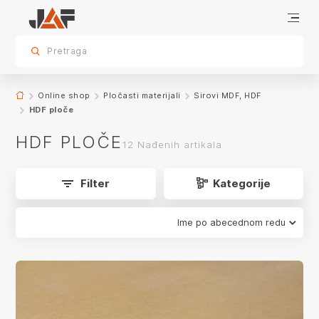
HDF ploče
Sirovi MDF, HDF i lesonit - karakteristike i prednosti
Obrada sirovih MDF, HDF i lesonit ploča - važne napomene
Ostali pločasti materijali u JAF ponudi
KONTAKTIrajte nas za sva pitanja
sr.skip-to.main-content
sr.skip-to.table-of-contents
sr.skip-to.main-navigation
Pretraga
app.product-grid.form-reload
Online shop
Pločasti materijali
Sirovi MDF, HDF
HDF ploče
HDF PLOČE
12 Nađenih artikala
Filter
Kategorije
Ime po abecednom redu