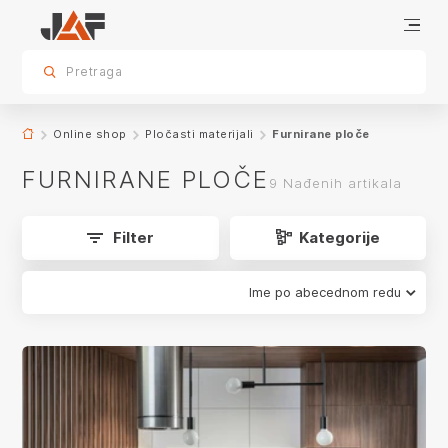
Furnirane ploče
sr.skip-to.main-content
sr.skip-to.table-of-contents
sr.skip-to.main-navigation
Pretraga
app.product-grid.form-reload
Online shop
Pločasti materijali
Furnirane ploče
FURNIRANE PLOČE
9 Nađenih artikala
Filter
Kategorije
Ime po abecednom redu