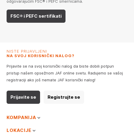
odgovarajućim FSC® i PEFC smernicama.
FSC® i PEFC sertifikati
NISTE PRIJAVLJENI
NA SVOJ KORISNIČKI NALOG?
Prijavite se na svoj korisnički nalog da biste dobili potpun
pristup našem opsežnom JAF online svetu. Radujemo se vašoj
registraciji ako još nemate JAF korisnički nalog!
Prijavite se
Registrujte se
KOMPANIJA
LOKACIJE