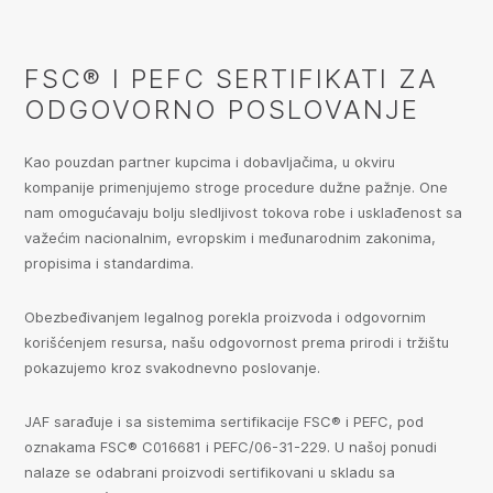
FSC® I PEFC SERTIFIKATI ZA
ODGOVORNO POSLOVANJE
Kao pouzdan partner kupcima i dobavljačima, u okviru
kompanije primenjujemo stroge procedure dužne pažnje. One
nam omogućavaju bolju sledljivost tokova robe i usklađenost sa
važećim nacionalnim, evropskim i međunarodnim zakonima,
propisima i standardima.
Obezbeđivanjem legalnog porekla proizvoda i odgovornim
korišćenjem resursa, našu odgovornost prema prirodi i tržištu
pokazujemo kroz svakodnevno poslovanje.
JAF sarađuje i sa sistemima sertifikacije FSC® i PEFC, pod
oznakama FSC® C016681 i PEFC/06-31-229. U našoj ponudi
nalaze se odabrani proizvodi sertifikovani u skladu sa