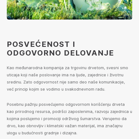
POSVEĆENOST I
ODGOVORNO DELOVANJE
Kao međunarodna kompanija za trgovinu drvetom, svesni smo
uticaja koji naše poslovanje ima na ljude, zajednice i životnu
sredinu. Zato odgovornost nije samo deo naše komunikacije,
već princip kojim se vodimo u svakodnevnom radu.
Posebnu pažnju posvećujemo odgovornom korišćenju drveta
kao prirodnog resursa, podršci zaposlenima, razvoju zajednica u
kojima poslujemo i promociji održivog šumarstva. Verujemo da
drvo, kao obnovljiv i klimatski važan materijal, ima značajnu
ulogu u budućnosti gradnje i dizajna.