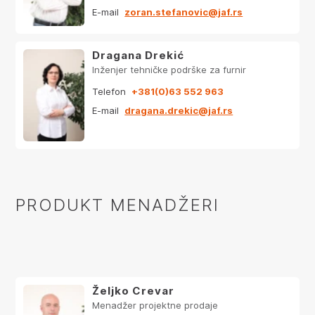
E-mail
zoran.stefanovic@jaf.rs
Dragana Drekić
Inženjer tehničke podrške za furnir
Telefon
+381(0)63 552 963
E-mail
dragana.drekic@jaf.rs
PRODUKT MENADŽERI
Željko Crevar
Menadžer projektne prodaje