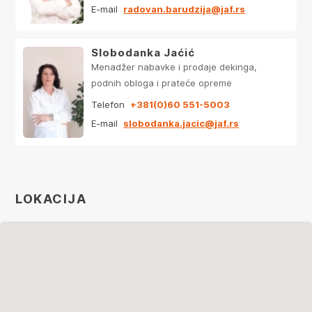
E-mail
radovan.barudzija@jaf.rs
Slobodanka Jaćić
Menadžer nabavke i prodaje dekinga,
podnih obloga i prateće opreme
Telefon
+381(0)60 551-5003
E-mail
slobodanka.jacic@jaf.rs
LOKACIJA