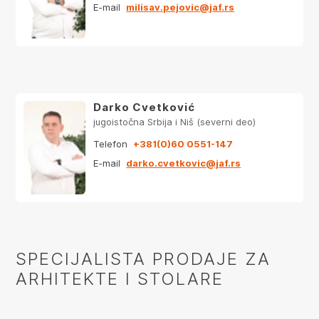
E-mail
milisav.pejovic@jaf.rs
Darko Cvetković
jugoistočna Srbija i Niš (severni deo)
Telefon
+381(0)60 0551-147
E-mail
darko.cvetkovic@jaf.rs
SPECIJALISTA PRODAJE ZA
ARHITEKTE I STOLARE