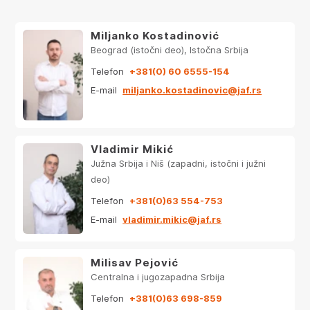
Miljanko Kostadinović
Beograd (istočni deo), Istočna Srbija
Telefon
+381(0) 60 6555-154
E-mail
miljanko.kostadinovic@jaf.rs
Vladimir Mikić
Južna Srbija i Niš (zapadni, istočni i južni
deo)
Telefon
+381(0)63 554-753
E-mail
vladimir.mikic@jaf.rs
Milisav Pejović
Centralna i jugozapadna Srbija
Telefon
+381(0)63 698-859