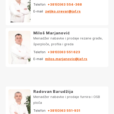
Telefon
+381(0)63 554-368
E-mail
zeljko.crevar@jaf.rs
Miloš Marjanović
Menadžer nabavke i prodaje rezane građe,
šperploče, profila i greda
Telefon
+381(0)63 551 623
E-mail
milos.marjanovic@jaf.rs
Radovan Barudžija
Menadžer nabavke i prodaje furnira i OSB
ploča
Telefon
+381(0)63 551-931