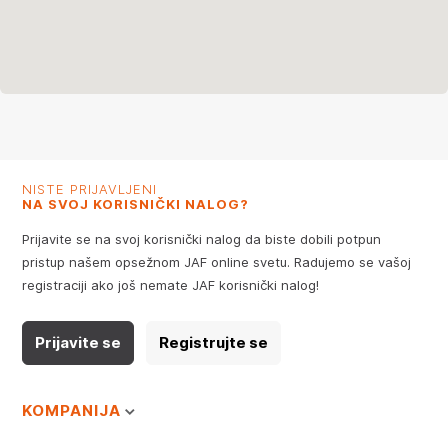
NISTE PRIJAVLJENI
NA SVOJ KORISNIČKI NALOG?
Prijavite se na svoj korisnički nalog da biste dobili potpun
pristup našem opsežnom JAF online svetu. Radujemo se vašoj
registraciji ako još nemate JAF korisnički nalog!
Prijavite se
Registrujte se
KOMPANIJA