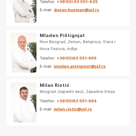
Telefon
+381(0) 63 551-425
E-mail
dusan.kuzman@jaf.rs
Mladen Pištignjat
Novi Beograd, Zemun, Batajnica, Stara i
Nova Pazova, Inđija
Telefon
+381(0)63 551-995
E-mail
mladen.pistignjat@jaf.rs
Milan Ristić
Beograd (zapadni deo), Zapadna Srbija
Telefon
+381(0)63 551-694
E-mail
milan.ristic@jaf.rs