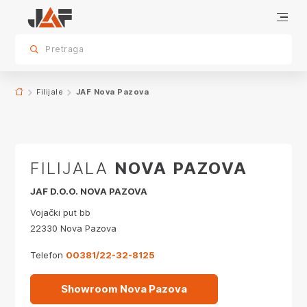
Radno vreme
Terenska prodaja
Specijalista prodaje za arhitekte i Stolare
Inženjeri tehničke podrške
Produkt menadžeri
lokacija
sr.skip-to.main-content
sr.skip-to.table-of-contents
sr.skip-to.main-navigation
Pretraga
Filijale
JAF Nova Pazova
FILIJALA
NOVA PAZOVA
JAF D.O.O. NOVA PAZOVA
Vojački put bb
22330 Nova Pazova
Telefon
00381/22-32-8125
Showroom Nova Pazova