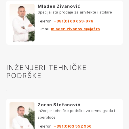
Mladen Zivanović
Specijalista prodaje za arhitekte i stolare
Telefon
+381(0) 69 659-976
E-mail
mladen.zivanovic@jaf.rs
INŽENJERI TEHNIČKE
PODRŠKE
.
Zoran Stefanović
Inženjer tehničke podrške za drvnu građu i
šperploče
Telefon
+381(0)63 552 956