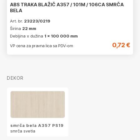
ABS TRAKA BLAŽIČ A357 / 101M / 106CA SMRČA
BELA
Art. br.
23223/0219
Širina
22 mm
Debljina x dužina
1 x 100 000 mm
0,72 €
VP cena za pravna lica sa PDV-om
DEKOR
smrča bela A357 PS19
smrča svetla