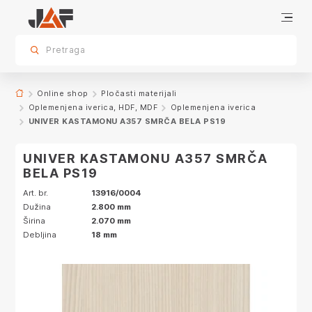
Dodatna oprema
Specifikacije
Karakteristike
Dekor
sr.skip-to.main-content
sr.skip-to.table-of-contents
sr.skip-to.main-navigation
Pretraga
Online shop
Pločasti materijali
Oplemenjena iverica, HDF, MDF
Oplemenjena iverica
UNIVER KASTAMONU A357 SMRČA BELA PS19
UNIVER KASTAMONU A357 SMRČA
BELA PS19
Art. br.
13916/0004
Dužina
2.800 mm
Širina
2.070 mm
Debljina
18 mm