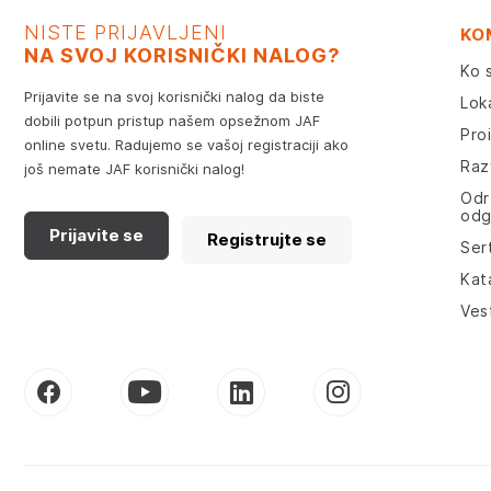
NISTE PRIJAVLJENI
KO
NA SVOJ KORISNIČKI NALOG?
Ko 
Prijavite se na svoj korisnički nalog da biste
Lok
dobili potpun pristup našem opsežnom JAF
Pro
online svetu. Radujemo se vašoj registraciji ako
Razv
još nemate JAF korisnički nalog!
Odr
odg
Prijavite se
Registrujte se
Sert
Kat
Ves