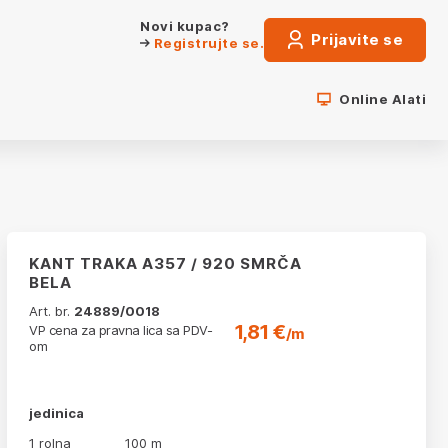
Novi kupac?
Prijavite se
Registrujte se.
Online Alati
KANT TRAKA A357 / 920 SMRČA
BELA
Art. br.
24889/0018
1,81 €
VP cena za pravna lica sa PDV-
/m
om
jedinica
1 rolna
100 m