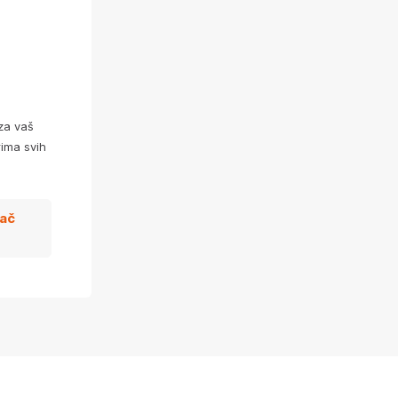
za vaš
ima svih
zač