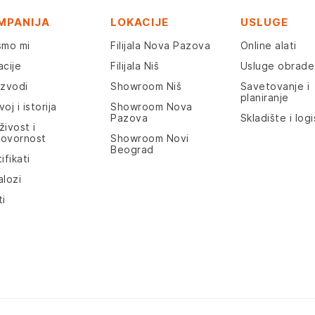
MPANIJA
LOKACIJE
USLUGE
smo mi
Filijala Nova Pazova
Online alati
acije
Filijala Niš
Usluge obrade
izvodi
Showroom Niš
Savetovanje i
planiranje
oj i istorija
Showroom Nova
Pazova
Skladište i logi
živost i
ovornost
Showroom Novi
Beograd
ifikati
alozi
ti