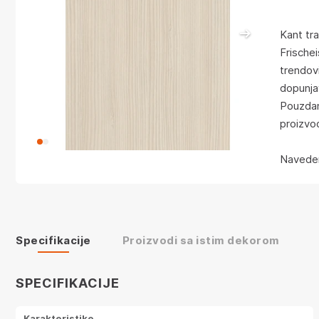
Kant tr
Frischei
trendov
dopunja
Pouzdan
proizvo
Naveden
Specifikacije
Proizvodi sa istim dekorom
SPECIFIKACIJE
Karakteristike