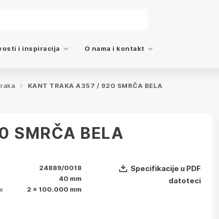
osti i inspiracija
O nama i kontakt
traka
KANT TRAKA A357 / 920 SMRČA BELA
20 SMRČA BELA
24889/0018
Specifikacije u PDF
40 mm
datoteci
x
2 x 100.000 mm