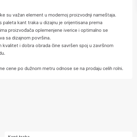
ake su važan element u modernoj proizvodnji nameštaja.
s paleta kant traka u dizajnu je orijentisana prema
ima proizvođača oplemenjene iverice i optimalno se
va sa dizajnom površina.
 kvalitet i dobra obrada čine savršen spoj u završnom
du.
e cene po dužnom metru odnose se na prodaju celih rolni.
Kant traka