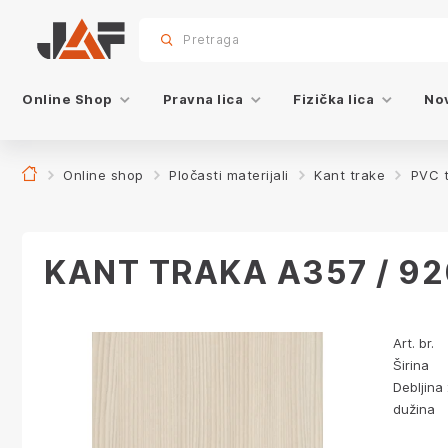
Specifikacije
Dekor
sr.skip-to.main-content
sr.skip-to.table-of-contents
sr.skip-to.main-navigation
Pretraga
Online Shop
Pravna lica
Fizička lica
Nov
Online shop
Pločasti materijali
Kant trake
PVC 
KANT TRAKA A357 / 9
Art. br.
Širina
Debljina 
dužina