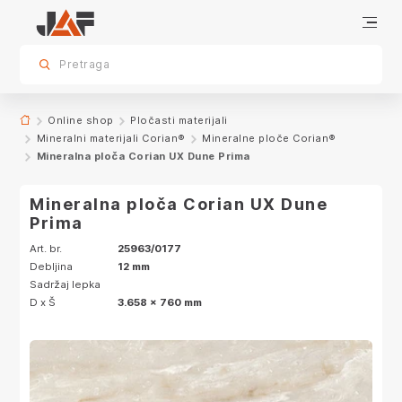
Dodatna oprema
Specifikacije
Karakteristike
Dekor
sr.skip-to.main-content
sr.skip-to.table-of-contents
sr.skip-to.main-navigation
Pretraga
Online shop
Pločasti materijali
Mineralni materijali Corian®
Mineralne ploče Corian®
Mineralna ploča Corian UX Dune Prima
Mineralna ploča Corian UX Dune
Prima
Art. br.
25963/0177
Debljina
12 mm
Sadržaj lepka
D x Š
3.658 x 760 mm