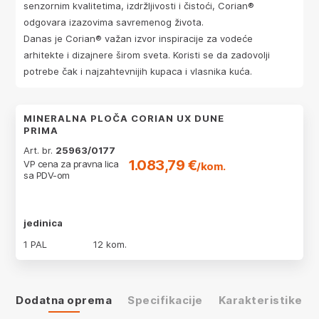
senzornim kvalitetima, izdržljivosti i čistoći, Corian®
odgovara izazovima savremenog života.
Danas je Corian® važan izvor inspiracije za vodeće
arhitekte i dizajnere širom sveta. Koristi se da zadovolji
potrebe čak i najzahtevnijih kupaca i vlasnika kuća.
MINERALNA PLOČA CORIAN UX DUNE
PRIMA
Art. br.
25963/0177
1.083,79 €
VP cena za pravna lica
/kom.
sa PDV-om
jedinica
1 PAL
12 kom.
Dodatna oprema
Specifikacije
Karakteristike