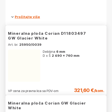
Pročitajte više
Mineralna ploča Corian D11803497
GW Glacier White
Art. br.
25950/0039
Debljina
6 mm
D x Š
2 490 x 760 mm
321,60 €
/kom.
VP cena za pravna lica sa PDV-om
Mineralna ploča Corian GW Glacier
White