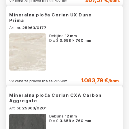
/kom.
VP cena za pravna lica sa PDV-om
Mineralna ploča Corian UX Dune
Prima
Art. br.
25963/0177
Debljina
12 mm
D x Š
3.658 x 760 mm
1.083,79 €
/kom.
VP cena za pravna lica sa PDV-om
Mineralna ploča Corian CXA Carbon
Aggregate
Art. br.
25963/0201
Debljina
12 mm
D x Š
3.658 x 760 mm