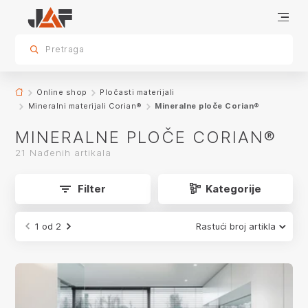
Mineralne ploče Corian®
Corian® mineralni materijal - karakteristike i prednosti
kontaktirajte nas za sva pitanja
sr.skip-to.main-content
sr.skip-to.table-of-contents
sr.skip-to.main-navigation
Pretraga
app.product-grid.form-reload
Online shop
Pločasti materijali
Mineralni materijali Corian®
Mineralne ploče Corian®
MINERALNE PLOČE CORIAN®
21 Nađenih artikala
Filter
Kategorije
1 od 2
Rastući broj artikla