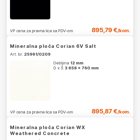
895,79 €
/kom.
VP cena za pravna lica sa PDV-om
Mineralna ploča Corian 6V Salt
Art. br.
25961/0209
Debljina
12 mm
D x Š
3 658 x 760 mm
895,87 €
/kom.
VP cena za pravna lica sa PDV-om
Mineralna ploča Corian WX
Weathered Concrete