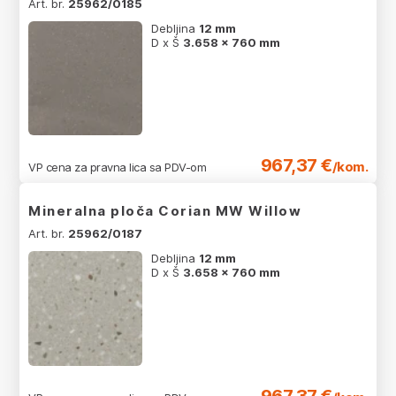
Art. br.
25962/0185
Debljina
12 mm
D x Š
3.658 x 760 mm
967,37 €
/kom.
VP cena za pravna lica sa PDV-om
Mineralna ploča Corian MW Willow
Art. br.
25962/0187
Debljina
12 mm
D x Š
3.658 x 760 mm
967,37 €