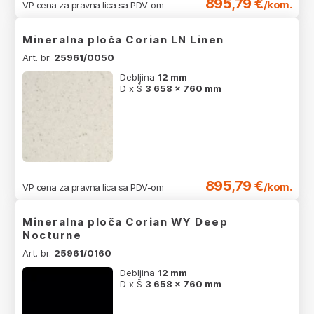
895,79 €
/kom.
VP cena za pravna lica sa PDV-om
Mineralna ploča Corian LN Linen
Art. br.
25961/0050
Debljina
12 mm
D x Š
3 658 x 760 mm
895,79 €
/kom.
VP cena za pravna lica sa PDV-om
Mineralna ploča Corian WY Deep
Nocturne
Art. br.
25961/0160
Debljina
12 mm
D x Š
3 658 x 760 mm