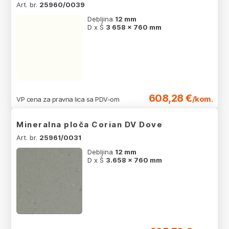
Art. br.
25960/0039
Debljina
12 mm
D x Š
3 658 x 760 mm
608,28 €
/kom.
VP cena za pravna lica sa PDV-om
Mineralna ploča Corian DV Dove
Art. br.
25961/0031
Debljina
12 mm
D x Š
3.658 x 760 mm