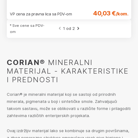
40,03 €
/kom.
VP cena za pravna lica sa PDV-om
* Sve cene sa PDV-
1 od 2
om
CORIAN®
MINERALNI
MATERIJAL - KARAKTERISTIKE
I PREDNOSTI
Corian® je mineralni materijal koji se sastoji od prirodnih
minerala, pigmenata u boji i sintetičke smole. Zahvaljujući
takvom sastavu, može se oblikovati u različite forme i prilagoditi
zahtevima različitih enterijerskih projekata.
Ovaj izdržljiv materijal lako se kombinuje sa drugim površinama,
a zbog neporozne strukture omogućava visok nivo higijene i