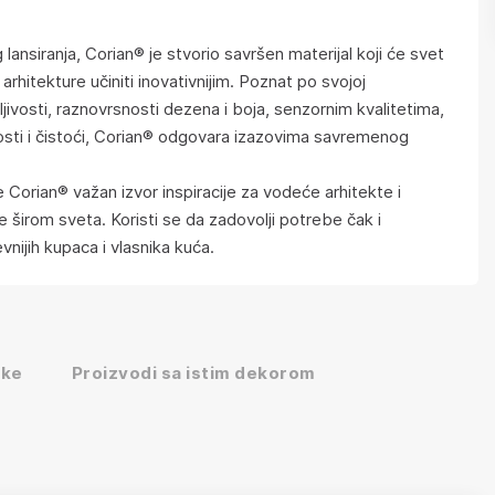
lansiranja, Corian® je stvorio savršen materijal koji će svet
i arhitekture učiniti inovativnijim. Poznat po svojoj
ljivosti, raznovrsnosti dezena i boja, senzornim kvalitetima,
vosti i čistoći, Corian® odgovara izazovima savremenog
 Corian® važan izvor inspiracije za vodeće arhitekte i
e širom sveta. Koristi se da zadovolji potrebe čak i
vnijih kupaca i vlasnika kuća.
ike
Proizvodi sa istim dekorom