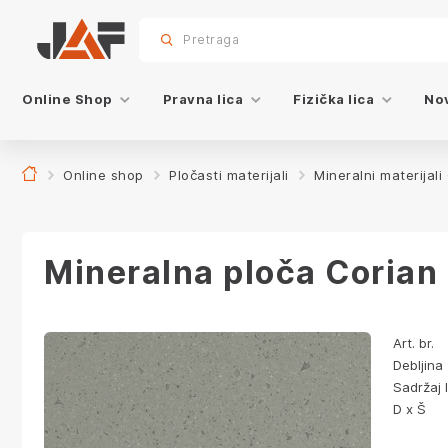
Dodatna oprema
Specifikacije
Karakteristike
Dekor
sr.skip-to.main-content
sr.skip-to.table-of-contents
sr.skip-to.main-navigation
Pretraga
Online Shop
Pravna lica
Fizička lica
Nov
Online shop
Pločasti materijali
Mineralni materijali
Mineralna ploča Corian
Art. br.
Debljina
Sadržaj 
D x Š