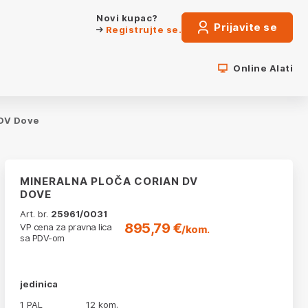
Novi kupac?
Prijavite se
Registrujte se.
Online Alati
 DV Dove
MINERALNA PLOČA CORIAN DV
DOVE
Art. br.
25961/0031
895,79 €
VP cena za pravna lica
/kom.
sa PDV-om
jedinica
1 PAL
12 kom.