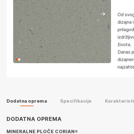
Od svog 
dizajna 
prilagod
izdržlji
života.
Danas je
dizajner
najzahte
Dodatna oprema
Specifikacije
Karakterist
DODATNA OPREMA
MINERALNE PLOČE CORIAN®