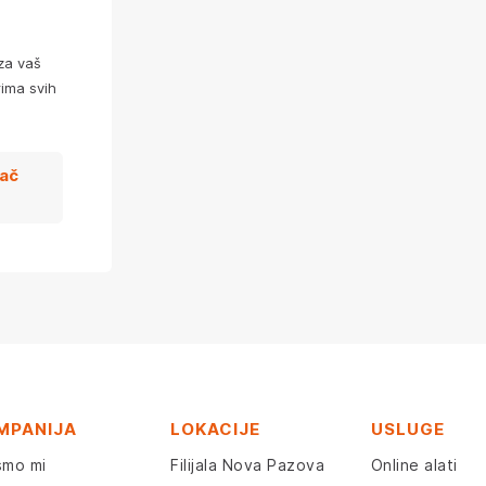
za vaš
ima svih
zač
MPANIJA
LOKACIJE
USLUGE
smo mi
Filijala Nova Pazova
Online alati