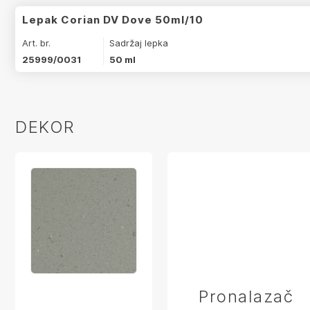
Lepak Corian DV Dove 50ml/10
Art. br.
Sadržaj lepka
25999/0031
50 ml
DEKOR
Pronalazač