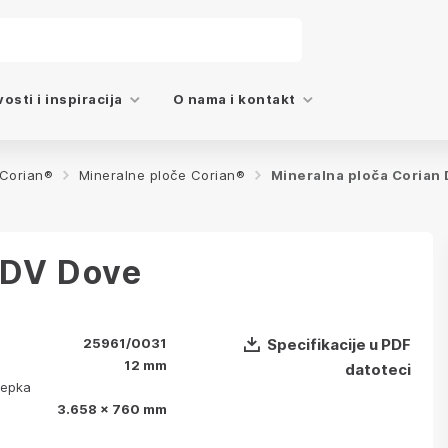
osti i inspiracija
O nama i kontakt
 Corian®
Mineralne ploče Corian®
Mineralna ploča Corian
 DV Dove
25961/0031
Specifikacije u PDF
12 mm
datoteci
lepka
3.658 x 760 mm