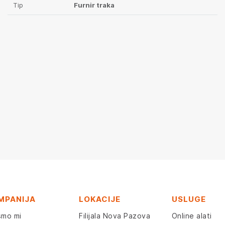
Tip
Furnir traka
MPANIJA
LOKACIJE
USLUGE
smo mi
Filijala Nova Pazova
Online alati