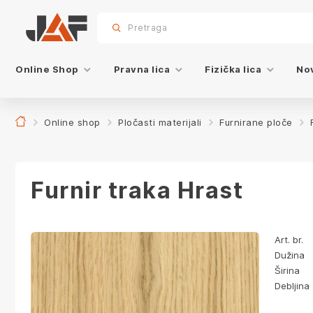
Specifikacije
sr.skip-to.main-content
sr.skip-to.table-of-contents
sr.skip-to.main-navigation
Pretraga
Online Shop
Pravna lica
Fizička lica
Nov
Online shop
Pločasti materijali
Furnirane ploče
Furnir traka Hrast
Art. br.
Dužina
Širina
Debljina