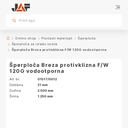
Specifikacije
sr.skip-to.main-content
sr.skip-to.table-of-contents
sr.skip-to.main-navigation
Pretraga
Online shop
Pločasti materijali
Šperploča
Šperploča za izradu vozila
Šperploča Breza protivklizna F/W 120G vodootporna
Šperploča Breza protivklizna F/W
120G vodootporna
Art. br.
01517/0012
Debljina
21 mm
Dužina
2.500 mm
Širina
1.250 mm