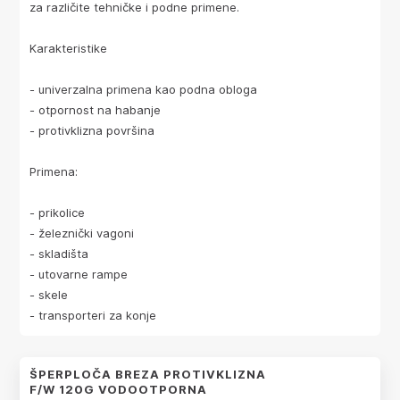
za različite tehničke i podne primene.
Karakteristike
- univerzalna primena kao podna obloga
- otpornost na habanje
- protivklizna površina
Primena:
- prikolice
- železnički vagoni
- skladišta
- utovarne rampe
- skele
- transporteri za konje
ŠPERPLOČA BREZA PROTIVKLIZNA
F/W 120G VODOOTPORNA