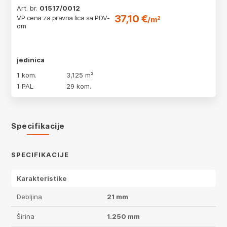
Art. br.
01517/0012
37,10 €
VP cena za pravna lica sa PDV-
/m²
om
jedinica
1 kom.
3,125 m²
1 PAL
29 kom.
Specifikacije
SPECIFIKACIJE
Karakteristike
Debljina
21 mm
Širina
1.250 mm