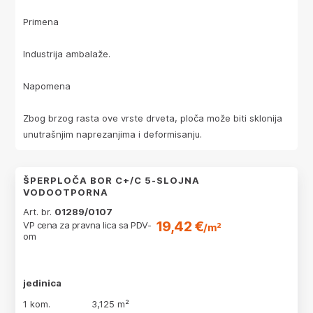
Primena
Industrija ambalaže.
Napomena
Zbog brzog rasta ove vrste drveta, ploča može biti sklonija
unutrašnjim naprezanjima i deformisanju.
ŠPERPLOČA BOR C+/C 5-SLOJNA
VODOOTPORNA
Art. br.
01289/0107
19,42 €
VP cena za pravna lica sa PDV-
/m²
om
jedinica
1 kom.
3,125 m²