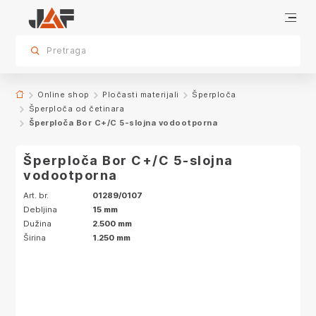
Specifikacije
sr.skip-to.main-content
sr.skip-to.table-of-contents
sr.skip-to.main-navigation
Pretraga
Online shop
Pločasti materijali
Šperploča
Šperploča od četinara
Šperploča Bor C+/C 5-slojna vodootporna
Šperploča Bor C+/C 5-slojna
vodootporna
Art. br.
01289/0107
Debljina
15 mm
Dužina
2.500 mm
Širina
1.250 mm