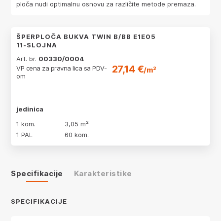
ploča nudi optimalnu osnovu za različite metode premaza.
ŠPERPLOČA BUKVA TWIN B/BB E1E05
11-SLOJNA
Art. br.
00330/0004
27,14 €
VP cena za pravna lica sa PDV-
/m²
om
jedinica
1 kom.
3,05 m²
1 PAL
60 kom.
Specifikacije
Karakteristike
SPECIFIKACIJE