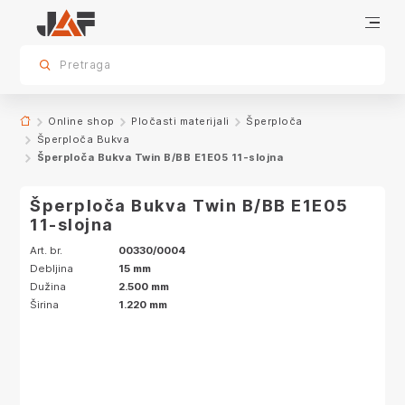
Specifikacije
Karakteristike
sr.skip-to.main-content
sr.skip-to.table-of-contents
sr.skip-to.main-navigation
Pretraga
Online shop
Pločasti materijali
Šperploča
Šperploča Bukva
Šperploča Bukva Twin B/BB E1E05 11-slojna
Šperploča Bukva Twin B/BB E1E05
11-slojna
Art. br.
00330/0004
Debljina
15 mm
Dužina
2.500 mm
Širina
1.220 mm