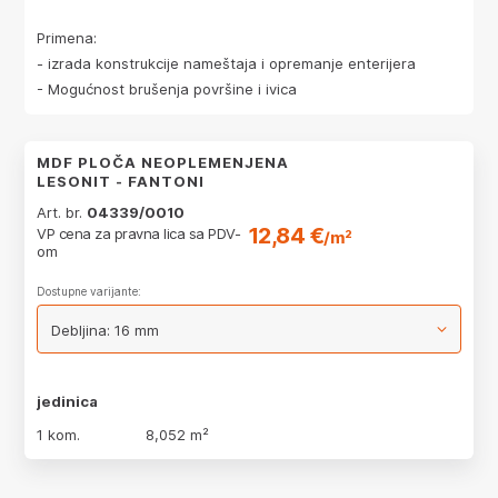
Primena:
- izrada konstrukcije nameštaja i opremanje enterijera
- Mogućnost brušenja površine i ivica
MDF PLOČA NEOPLEMENJENA
LESONIT - FANTONI
Art. br.
04339/0010
12,84 €
VP cena za pravna lica sa PDV-
/m²
om
Dostupne varijante:
jedinica
1 kom.
8,052 m²