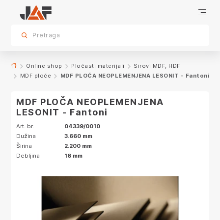
Specifikacije
sr.skip-to.main-content
sr.skip-to.table-of-contents
sr.skip-to.main-navigation
Pretraga
Online shop
Pločasti materijali
Sirovi MDF, HDF
MDF ploče
MDF PLOČA NEOPLEMENJENA LESONIT - Fantoni
MDF PLOČA NEOPLEMENJENA
LESONIT - Fantoni
Art. br.
04339/0010
Dužina
3.660 mm
Širina
2.200 mm
Debljina
16 mm