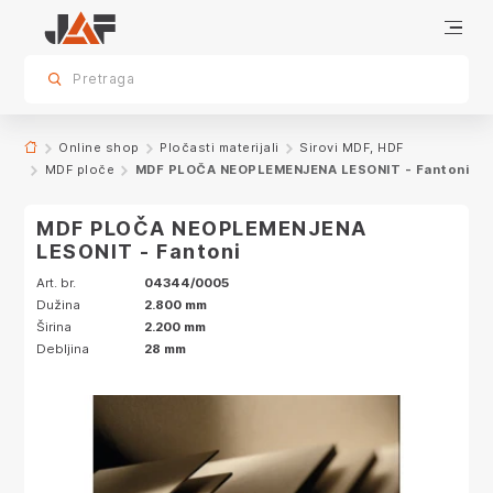
Specifikacije
sr.skip-to.main-content
sr.skip-to.table-of-contents
sr.skip-to.main-navigation
Pretraga
Online shop
Pločasti materijali
Sirovi MDF, HDF
MDF ploče
MDF PLOČA NEOPLEMENJENA LESONIT - Fantoni
MDF PLOČA NEOPLEMENJENA
LESONIT - Fantoni
Art. br.
04344/0005
Dužina
2.800 mm
Širina
2.200 mm
Debljina
28 mm