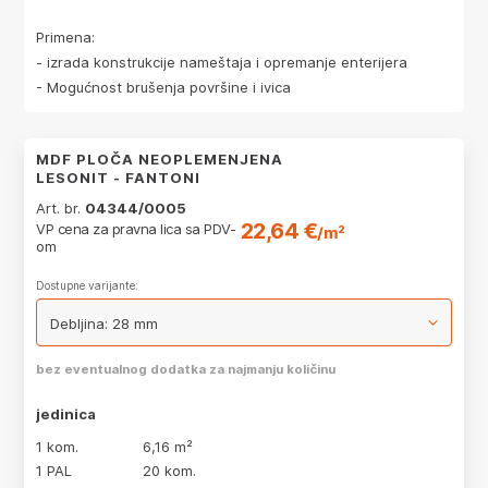
Primena:
- izrada konstrukcije nameštaja i opremanje enterijera
- Mogućnost brušenja površine i ivica
MDF PLOČA NEOPLEMENJENA
LESONIT - FANTONI
Art. br.
04344/0005
22,64 €
VP cena za pravna lica sa PDV-
/m²
om
Dostupne varijante:
bez eventualnog dodatka za najmanju količinu
jedinica
1 kom.
6,16 m²
1 PAL
20 kom.