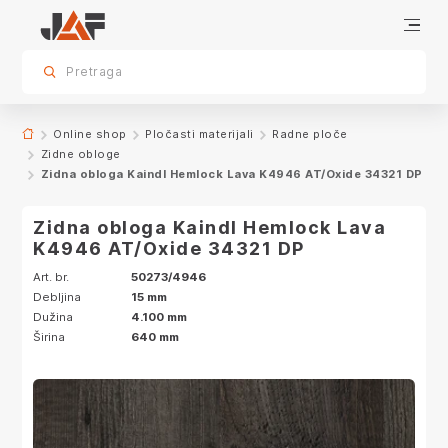
Specifikacije
Karakteristike
Dekor
sr.skip-to.main-content
sr.skip-to.table-of-contents
sr.skip-to.main-navigation
Pretraga
Online shop
Pločasti materijali
Radne ploče
Zidne obloge
Zidna obloga Kaindl Hemlock Lava K4946 AT/Oxide 34321 DP
Zidna obloga Kaindl Hemlock Lava
K4946 AT/Oxide 34321 DP
Art. br.
50273/4946
Debljina
15 mm
Dužina
4.100 mm
Širina
640 mm