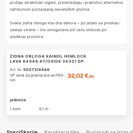
pružaju atraktivan izgled, predstavljaju i praktičnu alternativu
zahtevnom postavljanju keramičkih pločica.
Svaka zidna obloga ima dva dekora – po jedan sa prednje i
zadnje strane – što omogućava još veću slobodu pri
uređenju prostora.
ZIDNA OBLOGA KAINDL HEMLOCK
LAVA K4946 AT/OXIDE 34321 DP
Art. br.
50273/4946
32,02 €
VP cena za pravna lica sa PDV-
/m
om
jedinica
1 kom.
4,1 m
Specifikacije
Karakteristike
Proizvodi sa istim