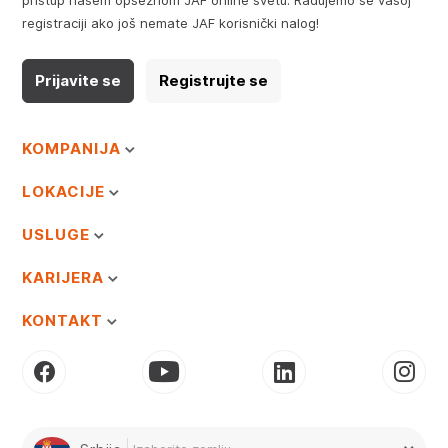
pristup našem opsežnom JAF online svetu. Radujemo se vašoj
registraciji ako još nemate JAF korisnički nalog!
Prijavite se
Registrujte se
KOMPANIJA
LOKACIJE
USLUGE
KARIJERA
KONTAKT