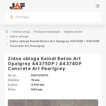
Specifikacije
Karakteristike
Dekor
sr.skip-to.main-content
sr.skip-to.table-of-contents
sr.skip-to.main-navigation
Pretraga
Online shop
Pločasti materijali
Radne ploče
Zidne obloge
Zidna obloga Kaindl Beton Art Opalgrey 44375DP / 44374DP
Concrete Art Pearlgrey
Zidna obloga Kaindl Beton Art
Opalgrey 44375DP / 44374DP
Concrete Art Pearlgrey
Art. br.
50273/4375
Debljina
15 mm
Dužina
4.100 mm
Širina
640 mm