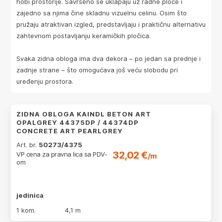
hobi prostorije. Savršeno se uklapaju uz radne ploče i
zajedno sa njima čine skladnu vizuelnu celinu. Osim što
pružaju atraktivan izgled, predstavljaju i praktičnu alternativu
zahtevnom postavljanju keramičkih pločica.
Svaka zidna obloga ima dva dekora – po jedan sa prednje i
zadnje strane – što omogućava još veću slobodu pri
uređenju prostora.
ZIDNA OBLOGA KAINDL BETON ART
OPALGREY 44375DP / 44374DP
CONCRETE ART PEARLGREY
Art. br.
50273/4375
32,02 €
VP cena za pravna lica sa PDV-
/m
om
jedinica
1 kom.
4,1 m