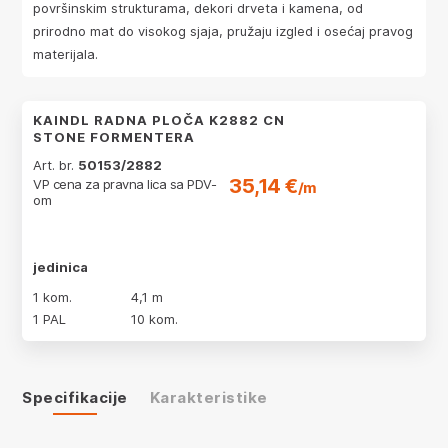
površinskim strukturama, dekori drveta i kamena, od
prirodno mat do visokog sjaja, pružaju izgled i osećaj pravog
materijala.
KAINDL RADNA PLOČA K2882 CN
STONE FORMENTERA
Art. br.
50153/2882
35,14 €
VP cena za pravna lica sa PDV-
/m
om
jedinica
1 kom.
4,1 m
1 PAL
10 kom.
Specifikacije
Karakteristike