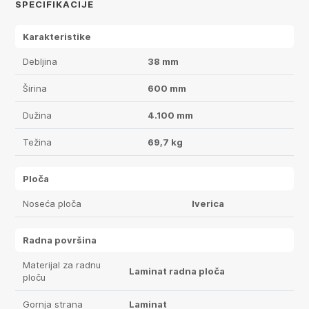
SPECIFIKACIJE
Karakteristike
Debljina
38 mm
Širina
600 mm
Dužina
4.100 mm
Težina
69,7 kg
Ploča
Noseća ploča
Iverica
Radna površina
Materijal za radnu
Laminat radna ploča
ploču
Gornja strana
Laminat