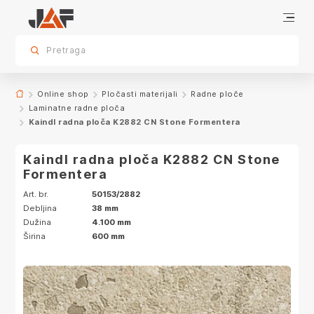
Specifikacije
Karakteristike
Dekor
sr.skip-to.main-content
sr.skip-to.table-of-contents
sr.skip-to.main-navigation
Pretraga
Online shop
Pločasti materijali
Radne ploče
Laminatne radne ploča
Kaindl radna ploča K2882 CN Stone Formentera
Kaindl radna ploča K2882 CN Stone
Formentera
Art. br.
50153/2882
Debljina
38 mm
Dužina
4.100 mm
Širina
600 mm