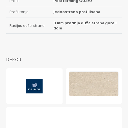
Profil
Postforming G03/0
Profiliranje
jednostrano profilisana
3 mm prednja duža strana gore i
Radijus duže strane
dole
DEKOR