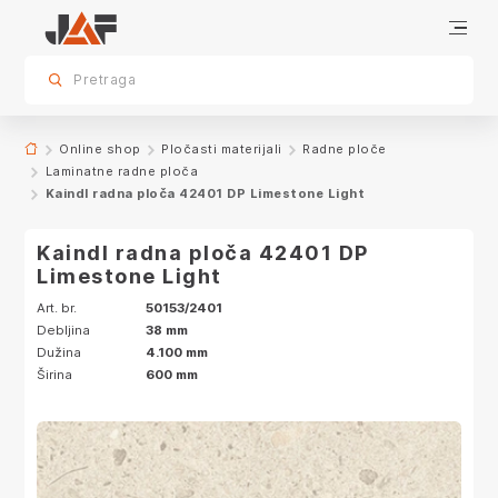
Specifikacije
Karakteristike
Dekor
sr.skip-to.main-content
sr.skip-to.table-of-contents
sr.skip-to.main-navigation
Pretraga
Online shop
Pločasti materijali
Radne ploče
Laminatne radne ploča
Kaindl radna ploča 42401 DP Limestone Light
Kaindl radna ploča 42401 DP
Limestone Light
Art. br.
50153/2401
Debljina
38 mm
Dužina
4.100 mm
Širina
600 mm