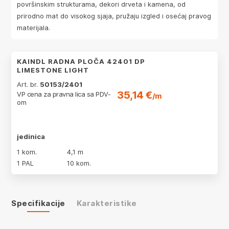
površinskim strukturama, dekori drveta i kamena, od
prirodno mat do visokog sjaja, pružaju izgled i osećaj pravog
materijala.
KAINDL RADNA PLOČA 42401 DP
LIMESTONE LIGHT
Art. br.
50153/2401
35,14 €
VP cena za pravna lica sa PDV-
/m
om
jedinica
1 kom.
4,1 m
1 PAL
10 kom.
Specifikacije
Karakteristike