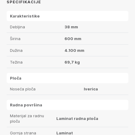
SPECIFIKACIJE
Karakteristike
Debljina
38 mm
Širina
600 mm
Dužina
4.100 mm
Težina
69,7 kg
Ploča
Noseća ploča
Iverica
Radna površina
Materijal za radnu
Laminat radna ploča
ploču
Gornja strana
Laminat