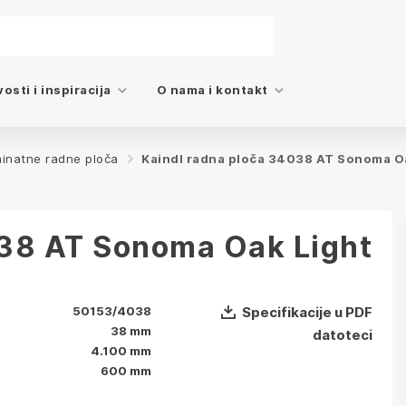
osti i inspiracija
O nama i kontakt
inatne radne ploča
Kaindl radna ploča 34038 AT Sonoma O
038 AT Sonoma Oak Light
50153/4038
Specifikacije u PDF
38 mm
datoteci
4.100 mm
600 mm