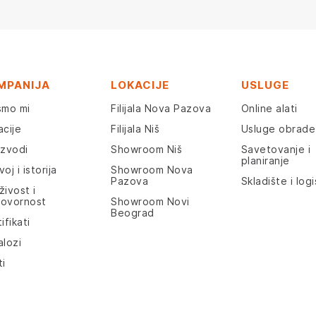
MPANIJA
LOKACIJE
USLUGE
smo mi
Filijala Nova Pazova
Online alati
acije
Filijala Niš
Usluge obrade
izvodi
Showroom Niš
Savetovanje i
planiranje
oj i istorija
Showroom Nova
Pazova
Skladište i logi
živost i
ovornost
Showroom Novi
Beograd
ifikati
alozi
ti