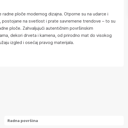
ve radne ploče modernog dizajna. Otporne su na udarce i
, postojane na svetlost i prate savremene trendove – to su
adne ploče. Zahvaljujući autentičnim površinskim
rama, dekori drveta i kamena, od prirodno mat do visokog
ružaju izgled i osećaj pravog materijala.
Radna površina