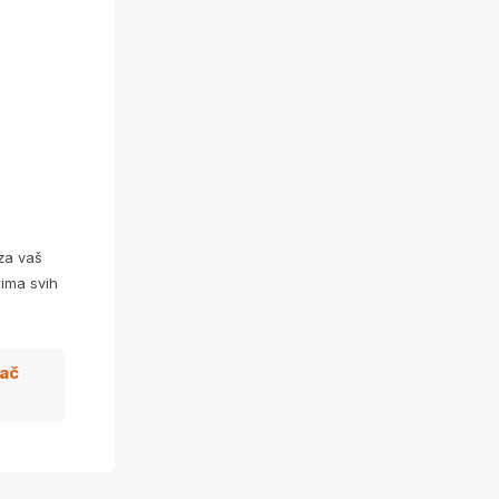
za vaš
ima svih
zač