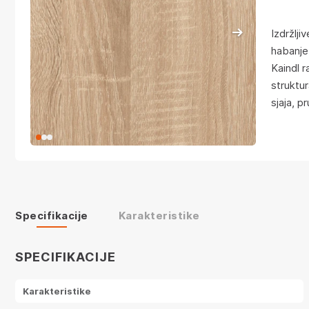
Izdržlji
habanje
Kaindl r
struktu
sjaja, p
Specifikacije
Karakteristike
SPECIFIKACIJE
Karakteristike