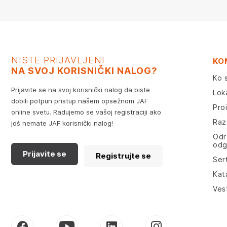
NISTE PRIJAVLJENI
KO
NA SVOJ KORISNIČKI NALOG?
Ko 
Prijavite se na svoj korisnički nalog da biste
Lok
dobili potpun pristup našem opsežnom JAF
Pro
online svetu. Radujemo se vašoj registraciji ako
Razv
još nemate JAF korisnički nalog!
Odr
odg
Prijavite se
Registrujte se
Sert
Kat
Ves