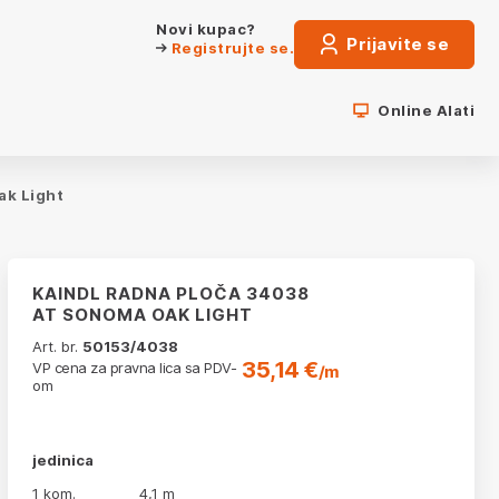
Novi kupac?
Prijavite se
Registrujte se.
Online Alati
ak Light
KAINDL RADNA PLOČA 34038
AT SONOMA OAK LIGHT
Art. br.
50153/4038
35,14 €
VP cena za pravna lica sa PDV-
/m
om
jedinica
1 kom.
4,1 m