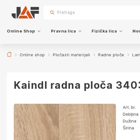
Specifikacije
Karakteristike
Dekor
sr.skip-to.main-content
sr.skip-to.table-of-contents
sr.skip-to.main-navigation
Pretraga
Online Shop
Pravna lica
Fizička lica
Nov
Online shop
Pločasti materijali
Radne ploče
Lam
Kaindl radna ploča 34
Art. br.
Debljina
Dužina
Širina