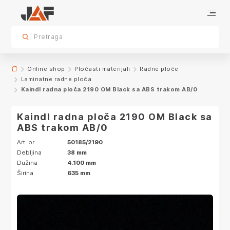
Specifikacije
Karakteristike
Dekor
sr.skip-to.main-content
sr.skip-to.table-of-contents
sr.skip-to.main-navigation
Pretraga
Online shop
Pločasti materijali
Radne ploče
Laminatne radne ploča
Kaindl radna ploča 2190 OM Black sa ABS trakom AB/0
Kaindl radna ploča 2190 OM Black sa
ABS trakom AB/0
Art. br.
50185/2190
Debljina
38 mm
Dužina
4.100 mm
Širina
635 mm