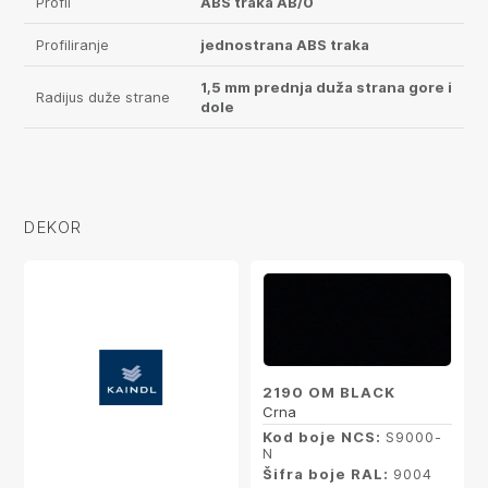
Profil
ABS traka AB/0
Profiliranje
jednostrana ABS traka
1,5 mm prednja duža strana gore i
Radijus duže strane
dole
DEKOR
2190 OM BLACK
Crna
Kod boje NCS:
S9000-
N
Šifra boje RAL:
9004