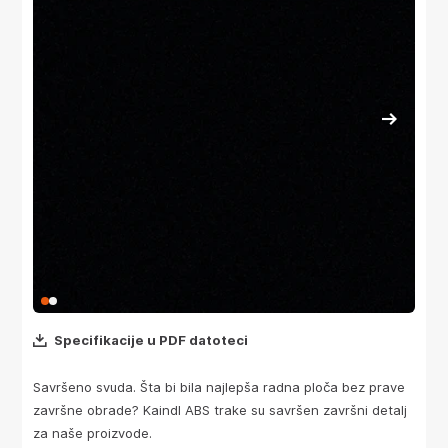
Specifikacije u PDF datoteci
Savršeno svuda. Šta bi bila najlepša radna ploča bez prave
završne obrade? Kaindl ABS trake su savršen završni detalj
za naše proizvode.