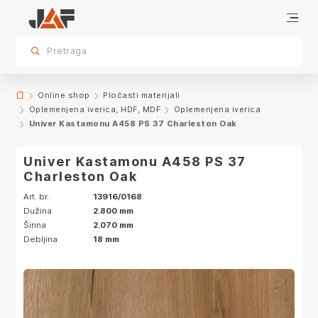
Specifikacije
Karakteristike
Dekor
sr.skip-to.main-content
sr.skip-to.table-of-contents
sr.skip-to.main-navigation
Pretraga
Online shop
Pločasti materijali
Oplemenjena iverica, HDF, MDF
Oplemenjena iverica
Univer Kastamonu A458 PS 37 Charleston Oak
Univer Kastamonu A458 PS 37
Charleston Oak
Art. br.
13916/0168
Dužina
2.800 mm
Širina
2.070 mm
Debljina
18 mm