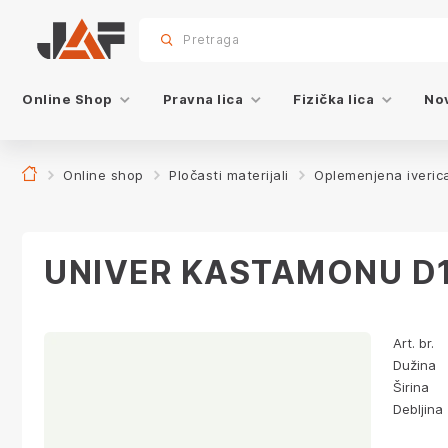
Dodatna oprema
Specifikacije
Karakteristike
Dekor
sr.skip-to.main-content
sr.skip-to.table-of-contents
sr.skip-to.main-navigation
Pretraga
Online Shop
Pravna lica
Fizička lica
Nov
Online shop
Pločasti materijali
Oplemenjena iveric
UNIVER KASTAMONU D1
Art. br.
Dužina
Širina
Debljina