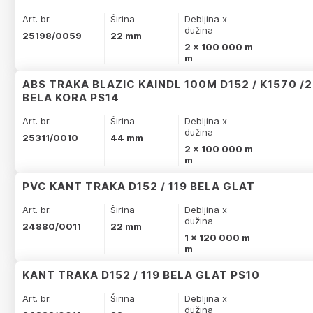
Art. br.
Širina
Debljina x
dužina
25198/0059
22 mm
2 x 100 000 m
m
ABS TRAKA BLAZIC KAINDL 100M D152 / K1570 /
BELA KORA PS14
Art. br.
Širina
Debljina x
dužina
25311/0010
44 mm
2 x 100 000 m
m
PVC KANT TRAKA D152 / 119 BELA GLAT
Art. br.
Širina
Debljina x
dužina
24880/0011
22 mm
1 x 120 000 m
m
KANT TRAKA D152 / 119 BELA GLAT PS10
Art. br.
Širina
Debljina x
dužina