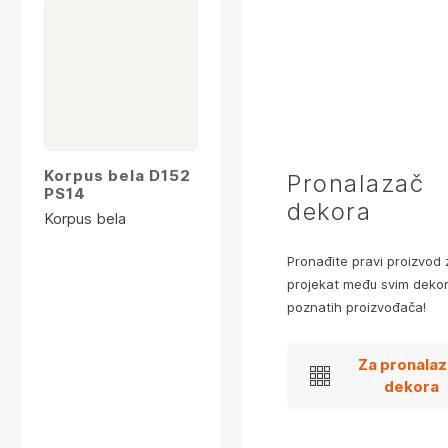
Korpus bela D152
Pronalazač
PS14
dekora
Korpus bela
Pronađite pravi proizvod 
projekat među svim dekor
poznatih proizvođača!
Za pronala
dekora