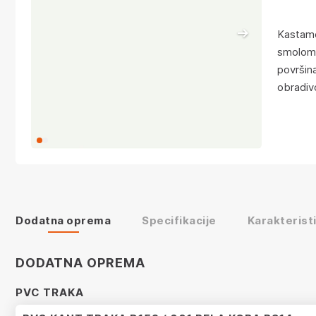
Kastamo
smolom, 
površin
obradiv
Dodatna oprema
Specifikacije
Karakterist
DODATNA OPREMA
PVC TRAKA