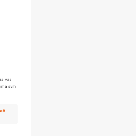
za vaš
ima svih
zač