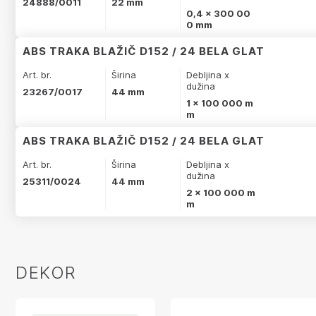
24888/0011
22 mm
0,4 x 300 00
0 mm
ABS TRAKA BLAŽIČ D152 / 24 BELA GLAT
Art. br.
Širina
Debljina x
dužina
23267/0017
44 mm
1 x 100 000 m
m
ABS TRAKA BLAŽIČ D152 / 24 BELA GLAT
Art. br.
Širina
Debljina x
dužina
25311/0024
44 mm
2 x 100 000 m
m
DEKOR