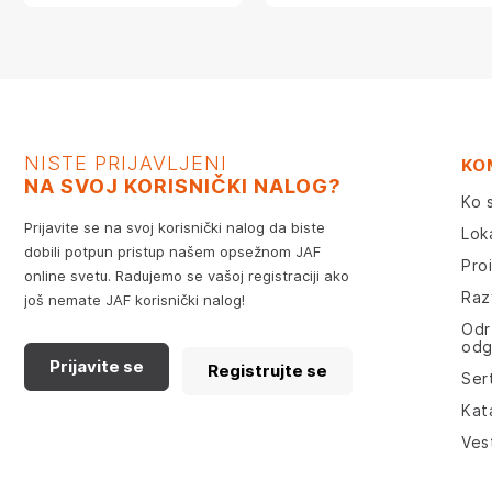
NISTE PRIJAVLJENI
KO
NA SVOJ KORISNIČKI NALOG?
Ko 
Prijavite se na svoj korisnički nalog da biste
Lok
dobili potpun pristup našem opsežnom JAF
Pro
online svetu. Radujemo se vašoj registraciji ako
Razv
još nemate JAF korisnički nalog!
Odr
odg
Prijavite se
Registrujte se
Sert
Kat
Ves