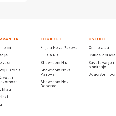
MPANIJA
LOKACIJE
USLUGE
smo mi
Filijala Nova Pazova
Online alati
acije
Filijala Niš
Usluge obrade
izvodi
Showroom Niš
Savetovanje i
planiranje
oj i istorija
Showroom Nova
Pazova
Skladište i logi
živost i
ovornost
Showroom Novi
Beograd
ifikati
alozi
ti