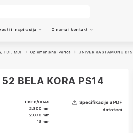
osti i inspiracija
O nama i kontakt
a, HDF, MDF
Oplemenjena iverica
UNIVER KASTAMONU D152
52 BELA KORA PS14
13916/0049
Specifikacije u PDF
2.800 mm
datoteci
2.070 mm
18 mm