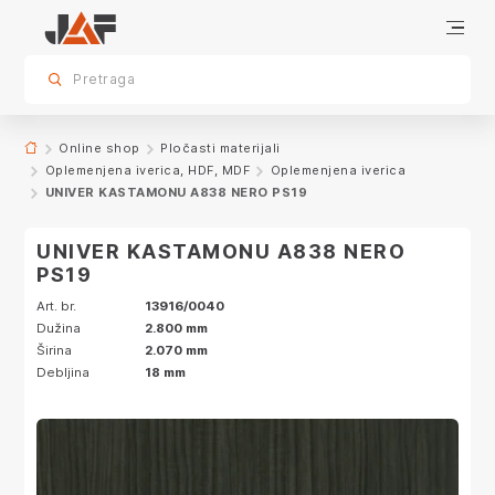
Specifikacije
Karakteristike
Dekor
sr.skip-to.main-content
sr.skip-to.table-of-contents
sr.skip-to.main-navigation
Pretraga
Online shop
Pločasti materijali
Oplemenjena iverica, HDF, MDF
Oplemenjena iverica
UNIVER KASTAMONU A838 NERO PS19
UNIVER KASTAMONU A838 NERO
PS19
Art. br.
13916/0040
Dužina
2.800 mm
Širina
2.070 mm
Debljina
18 mm