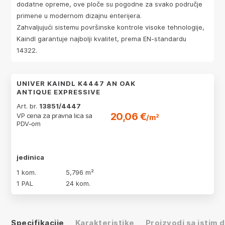
dodatne opreme, ove ploče su pogodne za svako područje
primene u modernom dizajnu enterijera.
Zahvaljujući sistemu površinske kontrole visoke tehnologije,
Kaindl garantuje najbolji kvalitet, prema EN-standardu
14322.
UNIVER KAINDL K4447 AN OAK
ANTIQUE EXPRESSIVE
Art. br.
13851/4447
20,06 €
VP cena za pravna lica sa
/m²
PDV-om
jedinica
1 kom.
5,796 m²
1 PAL
24 kom.
Specifikacije
Karakteristike
Proizvodi sa istim