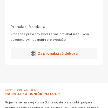
Pronalazač dekora
Pronađite pravi proizvod za vaš projekat među svim
dekorima svih poznatih proizvođača!
Za pronalazač dekora
NISTE PRIJAVLJENI
NA SVOJ KORISNIČKI NALOG?
Prijavite se na svoj korisnički nalog da biste dobili potpun
pristup našem opsežnom JAF online svetu. Radujemo se vašoj