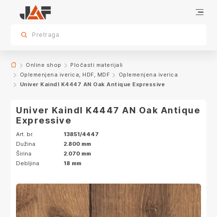
Specifikacije
Karakteristike
Dekor
sr.skip-to.main-content
sr.skip-to.table-of-contents
sr.skip-to.main-navigation
Pretraga
Online shop
Pločasti materijali
Oplemenjena iverica, HDF, MDF
Oplemenjena iverica
Univer Kaindl K4447 AN Oak Antique Expressive
Univer Kaindl K4447 AN Oak Antique
Expressive
Art. br.
13851/4447
Dužina
2.800 mm
Širina
2.070 mm
Debljina
18 mm