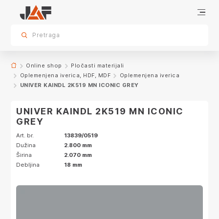
Dodatna oprema
Specifikacije
Karakteristike
Dekor
sr.skip-to.main-content
sr.skip-to.table-of-contents
sr.skip-to.main-navigation
Pretraga
Online shop
Pločasti materijali
Oplemenjena iverica, HDF, MDF
Oplemenjena iverica
UNIVER KAINDL 2K519 MN ICONIC GREY
UNIVER KAINDL 2K519 MN ICONIC
GREY
Art. br.
13839/0519
Dužina
2.800 mm
Širina
2.070 mm
Debljina
18 mm