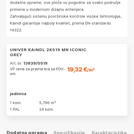
dodatne opreme, ove ploče su pogodne za svako područje
primene u modernom dizajnu enterijera.
Zahvaljujući sistemu površinske kontrole visoke tehnologije,
Kaindl garantuje najbolji kvalitet, prema EN-standardu
14322.
UNIVER KAINDL 2K519 MN ICONIC
GREY
Art. br.
13839/0519
19,32 €
VP cena za pravna lica sa PDV-
/m²
om
jedinica
1 kom.
5,796 m²
1 PAL
24 kom.
Dodatna oprema
Specifikacije
Karakteristike