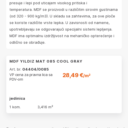
presuje i lepi pod uticajem visokog pritiska i
temperatura. MDF se proizvodi u različitim sirovim gustinama
(od 320 - 900 kg/m3). U skladu sa zahtevima, za ove ploče
se koriste različite vrste lepka. U zavisnosti od namene,
upotrebljavaju se odgovarajući specijalni sistemi lepljenja.
MDF ima optimalnu izdržljivost na mehaničko opterećenje i
odlično se obrađuje.
MDF YILDIZ MAT 085 COOL GRAY
Art. br.
04404/0085
28,49 €
VP cena za pravna lica sa
/m²
PDV-om
jedinica
1 kom.
3,416 m²