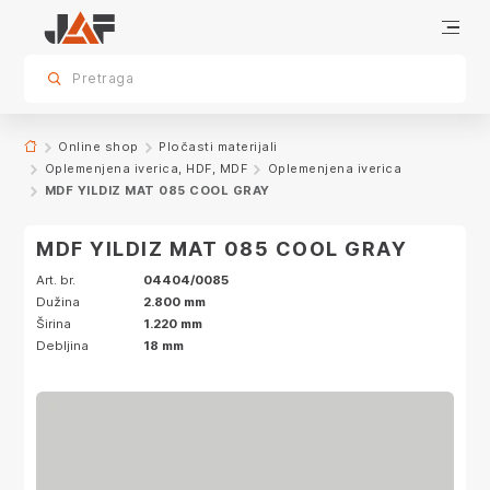
Dodatna oprema
Specifikacije
Dekor
sr.skip-to.main-content
sr.skip-to.table-of-contents
sr.skip-to.main-navigation
Pretraga
Online shop
Pločasti materijali
Oplemenjena iverica, HDF, MDF
Oplemenjena iverica
MDF YILDIZ MAT 085 COOL GRAY
MDF YILDIZ MAT 085 COOL GRAY
Art. br.
04404/0085
Dužina
2.800 mm
Širina
1.220 mm
Debljina
18 mm