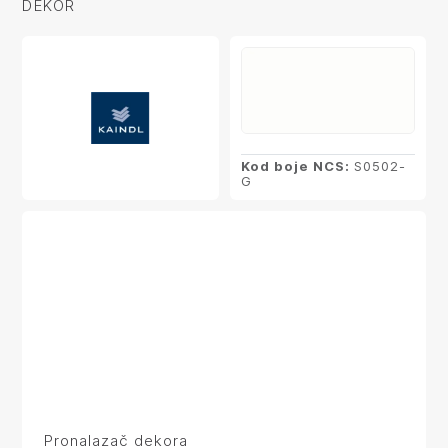
DEKOR
Kod boje NCS:
S0502-
G
Pronalazač dekora