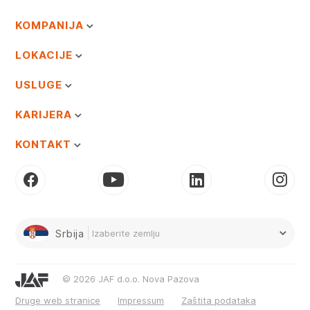
KOMPANIJA
LOKACIJE
USLUGE
KARIJERA
KONTAKT
Srbija
Izaberite zemlju
© 2026 JAF d.o.o. Nova Pazova
Druge web stranice
Impressum
Zaštita podataka