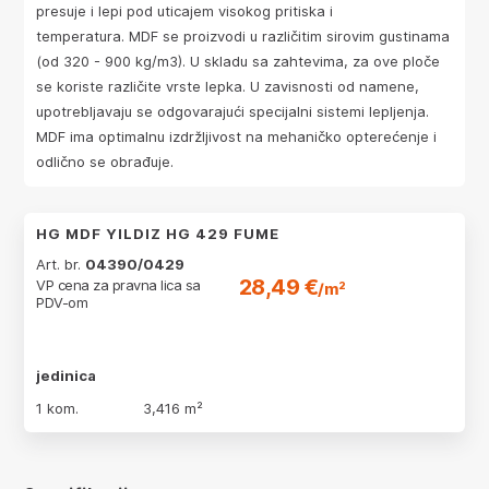
presuje i lepi pod uticajem visokog pritiska i
temperatura. MDF se proizvodi u različitim sirovim gustinama
(od 320 - 900 kg/m3). U skladu sa zahtevima, za ove ploče
se koriste različite vrste lepka. U zavisnosti od namene,
upotrebljavaju se odgovarajući specijalni sistemi lepljenja.
MDF ima optimalnu izdržljivost na mehaničko opterećenje i
odlično se obrađuje.
HG MDF YILDIZ HG 429 FUME
Art. br.
04390/0429
28,49 €
VP cena za pravna lica sa
/m²
PDV-om
jedinica
1 kom.
3,416 m²