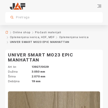
Specifikacije
Karakteristike
Dekor
sr.skip-to.main-content
sr.skip-to.table-of-contents
sr.skip-to.main-navigation
Pretraga
Online shop
Pločasti materijali
Oplemenjena iverica, HDF, MDF
Oplemenjena iverica
UNIVER SMART M023 EPIC MANHATTAN
UNIVER SMART M023 EPIC
MANHATTAN
Art. br.
13927/0029
Dužina
3.050 mm
Širina
2.070 mm
Debljina
19 mm