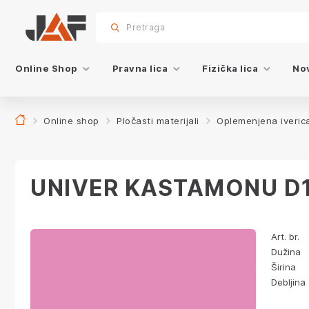
Specifikacije
Karakteristike
Dekor
sr.skip-to.main-content
sr.skip-to.table-of-contents
sr.skip-to.main-navigation
Pretraga
Online Shop
Pravna lica
Fizička lica
Nov
Online shop
Pločasti materijali
Oplemenjena iveric
UNIVER KASTAMONU D1
Art. br.
Dužina
Širina
Debljina