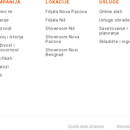
MPANIJA
LOKACIJE
USLUGE
smo mi
Filijala Nova Pazova
Online alati
acije
Filijala Niš
Usluge obrade
izvodi
Showroom Niš
Savetovanje i
planiranje
oj i istorija
Showroom Nova
Pazova
Skladište i logi
živost i
ovornost
Showroom Novi
Beograd
ifikati
alozi
ti
Druge web stranice
Impres