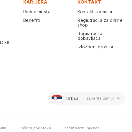
KARIJERA
KONTAKT
Radna mesta
Kontakt formular
Benefiti
Registracija za online
shop
Registracija
dobavljača
stika
Izložbeni prostori
Srbija
Izaberite zemlju
sum
Zaštita podataka
Zaštita uzbunjivača