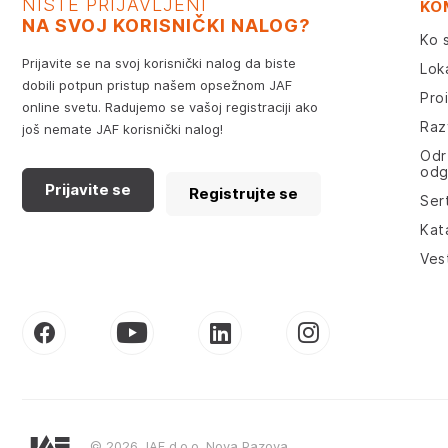
NISTE PRIJAVLJENI
KO
NA SVOJ KORISNIČKI NALOG?
Ko 
Prijavite se na svoj korisnički nalog da biste
Lok
dobili potpun pristup našem opsežnom JAF
Pro
online svetu. Radujemo se vašoj registraciji ako
Razv
još nemate JAF korisnički nalog!
Odr
odg
Prijavite se
Registrujte se
Sert
Kat
Ves
© 2026 JAF d.o.o. Nova Pazova