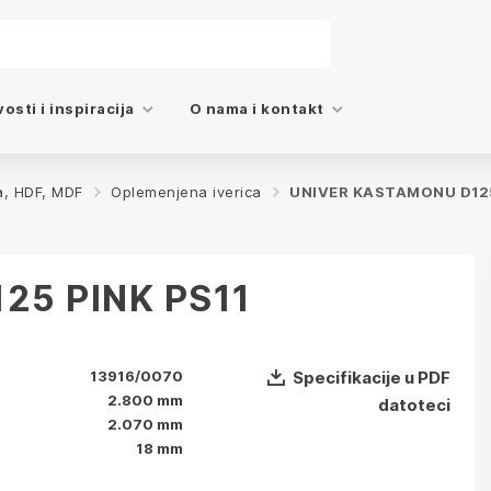
osti i inspiracija
O nama i kontakt
a, HDF, MDF
Oplemenjena iverica
UNIVER KASTAMONU D125
25 PINK PS11
13916/0070
Specifikacije u PDF
2.800 mm
datoteci
2.070 mm
18 mm