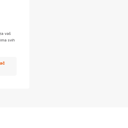
za vaš
ima svih
zač