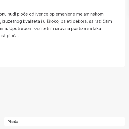
nu nudi ploče od iverice oplemenjene melaminskom
izuzetnog kvaliteta i u širokoj paleti dekora, sa različitim
ama. Upotrebom kvalitetnih sirovina postiže se laka
ost ploča.
Ploča