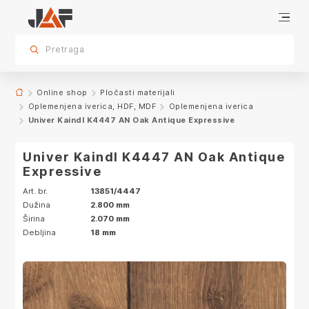
Specifikacije
Karakteristike
Dekor
sr.skip-to.main-content
sr.skip-to.table-of-contents
sr.skip-to.main-navigation
Pretraga
Online shop
Pločasti materijali
Oplemenjena iverica, HDF, MDF
Oplemenjena iverica
Univer Kaindl K4447 AN Oak Antique Expressive
Univer Kaindl K4447 AN Oak Antique
Expressive
Art. br.
13851/4447
Dužina
2.800 mm
Širina
2.070 mm
Debljina
18 mm