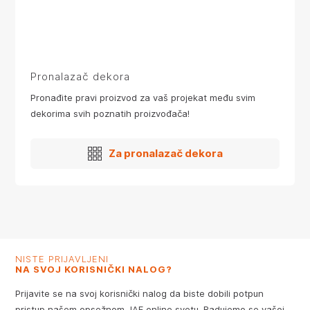
Pronalazač dekora
Pronađite pravi proizvod za vaš projekat među svim
dekorima svih poznatih proizvođača!
Za pronalazač dekora
NISTE PRIJAVLJENI
NA SVOJ KORISNIČKI NALOG?
Prijavite se na svoj korisnički nalog da biste dobili potpun
pristup našem opsežnom JAF online svetu. Radujemo se vašoj