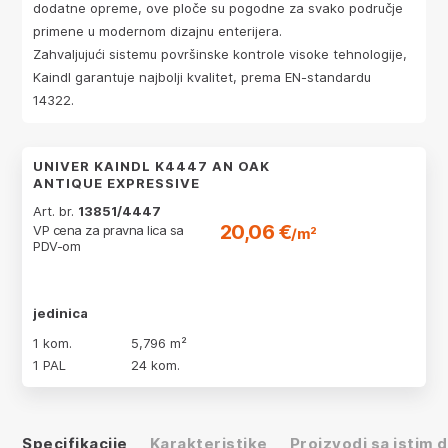
dodatne opreme, ove ploče su pogodne za svako područje
primene u modernom dizajnu enterijera.
Zahvaljujući sistemu površinske kontrole visoke tehnologije,
Kaindl garantuje najbolji kvalitet, prema EN-standardu
14322.
UNIVER KAINDL K4447 AN OAK
ANTIQUE EXPRESSIVE
Art. br.
13851/4447
20,06 €
VP cena za pravna lica sa
/m²
PDV-om
jedinica
1 kom.
5,796 m²
1 PAL
24 kom.
Specifikacije
Karakteristike
Proizvodi sa istim