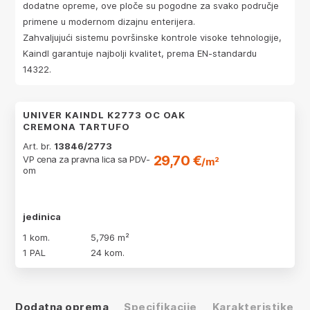
dodatne opreme, ove ploče su pogodne za svako područje
primene u modernom dizajnu enterijera.
Zahvaljujući sistemu površinske kontrole visoke tehnologije,
Kaindl garantuje najbolji kvalitet, prema EN-standardu
14322.
UNIVER KAINDL K2773 OC OAK
CREMONA TARTUFO
Art. br.
13846/2773
29,70 €
VP cena za pravna lica sa PDV-
/m²
om
jedinica
1 kom.
5,796 m²
1 PAL
24 kom.
Dodatna oprema
Specifikacije
Karakteristike