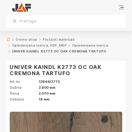
Dodatna oprema
Specifikacije
Karakteristike
Dekor
sr.skip-to.main-content
sr.skip-to.table-of-contents
sr.skip-to.main-navigation
Pretraga
Online shop
Pločasti materijali
Oplemenjena iverica, HDF, MDF
Oplemenjena iverica
UNIVER KAINDL K2773 OC OAK CREMONA TARTUFO
UNIVER KAINDL K2773 OC OAK
CREMONA TARTUFO
Art. br.
13846/2773
Dužina
2.800 mm
Širina
2.070 mm
Debljina
18 mm