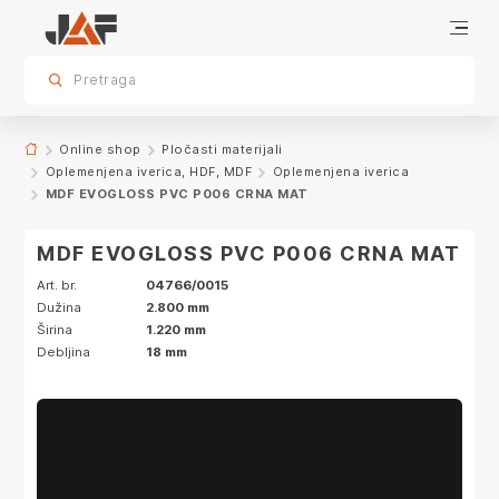
Dodatna oprema
Specifikacije
Dekor
sr.skip-to.main-content
sr.skip-to.table-of-contents
sr.skip-to.main-navigation
Pretraga
Online shop
Pločasti materijali
Oplemenjena iverica, HDF, MDF
Oplemenjena iverica
MDF EVOGLOSS PVC P006 CRNA MAT
MDF EVOGLOSS PVC P006 CRNA MAT
Art. br.
04766/0015
Dužina
2.800 mm
Širina
1.220 mm
Debljina
18 mm