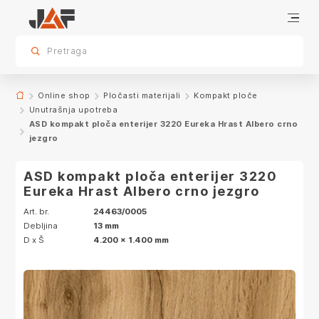
Specifikacije
Karakteristike
Dekor
sr.skip-to.main-content
sr.skip-to.table-of-contents
sr.skip-to.main-navigation
Pretraga
Online shop
Pločasti materijali
Kompakt ploče
Unutrašnja upotreba
ASD kompakt ploča enterijer 3220 Eureka Hrast Albero crno
jezgro
ASD kompakt ploča enterijer 3220
Eureka Hrast Albero crno jezgro
Art. br.
24463/0005
Debljina
13 mm
D x Š
4.200 x 1.400 mm