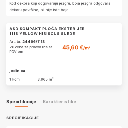
Kod dekora koji odgovaraju jezgru, boja jezgra odgovara
dekoru površine, ali nije iste boje.
ASD KOMPAKT PLOČA EKSTERIJER
1118 YELLOW HIBISCUS SUEDE
Art. br.
24466/1118
45,60 €
VP cena za pravna lica sa
/m²
PDV-om
jedinica
1 kom.
3,965 m²
Specifikacije
Karakteristike
SPECIFIKACIJE