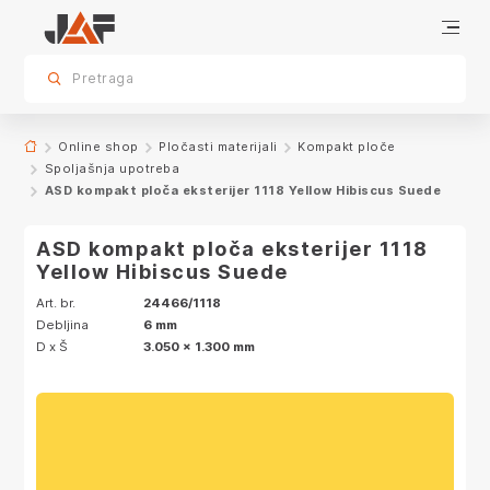
Specifikacije
Karakteristike
Dekor
sr.skip-to.main-content
sr.skip-to.table-of-contents
sr.skip-to.main-navigation
Pretraga
Online shop
Pločasti materijali
Kompakt ploče
Spoljašnja upotreba
ASD kompakt ploča eksterijer 1118 Yellow Hibiscus Suede
ASD kompakt ploča eksterijer 1118
Yellow Hibiscus Suede
Art. br.
24466/1118
Debljina
6 mm
D x Š
3.050 x 1.300 mm