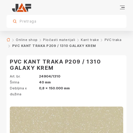
Specifikacije
Dekor
sr.skip-to.main-content
sr.skip-to.table-of-contents
sr.skip-to.main-navigation
Pretraga
Online shop
Pločasti materijali
Kant trake
PVC traka
PVC KANT TRAKA P209 / 1310 GALAXY KREM
PVC KANT TRAKA P209 / 1310
GALAXY KREM
Art. br.
24904/1310
Širina
40 mm
Debljina x
0,8 x 150.000 mm
dužina