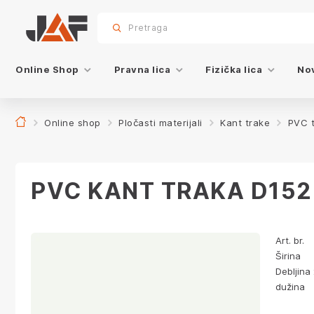
Specifikacije
Dekor
sr.skip-to.main-content
sr.skip-to.table-of-contents
sr.skip-to.main-navigation
Pretraga
Online Shop
Pravna lica
Fizička lica
Nov
Online shop
Pločasti materijali
Kant trake
PVC 
PVC KANT TRAKA D152 
Art. br.
Širina
Debljina 
dužina