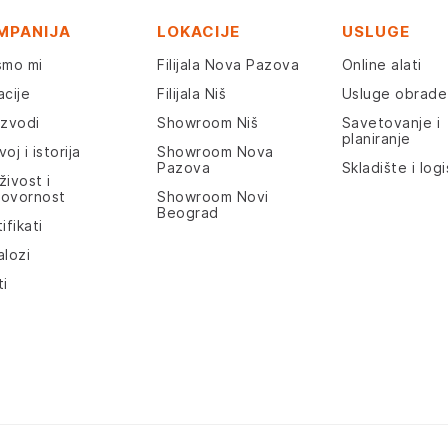
MPANIJA
LOKACIJE
USLUGE
smo mi
Filijala Nova Pazova
Online alati
acije
Filijala Niš
Usluge obrade
izvodi
Showroom Niš
Savetovanje i
planiranje
oj i istorija
Showroom Nova
Pazova
Skladište i logi
živost i
ovornost
Showroom Novi
Beograd
ifikati
alozi
ti