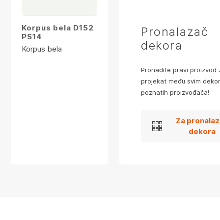
Korpus bela D152
Pronalazač
PS14
dekora
Korpus bela
Pronađite pravi proizvod 
projekat među svim dekor
poznatih proizvođača!
Za pronala
dekora