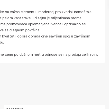
ake su važan element u modernoj proizvodnji nameštaja.
s paleta kant traka u dizajnu je orijentisana prema
ima proizvođača oplemenjene iverice i optimalno se
va sa dizajnom površina.
 kvalitet i dobra obrada čine savršen spoj u završnom
du.
e cene po dužnom metru odnose se na prodaju celih rolni.
Kant traka