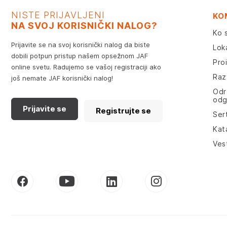
NISTE PRIJAVLJENI
KO
NA SVOJ KORISNIČKI NALOG?
Ko 
Prijavite se na svoj korisnički nalog da biste
Lok
dobili potpun pristup našem opsežnom JAF
Pro
online svetu. Radujemo se vašoj registraciji ako
Razv
još nemate JAF korisnički nalog!
Odr
odg
Prijavite se
Registrujte se
Sert
Kat
Ves