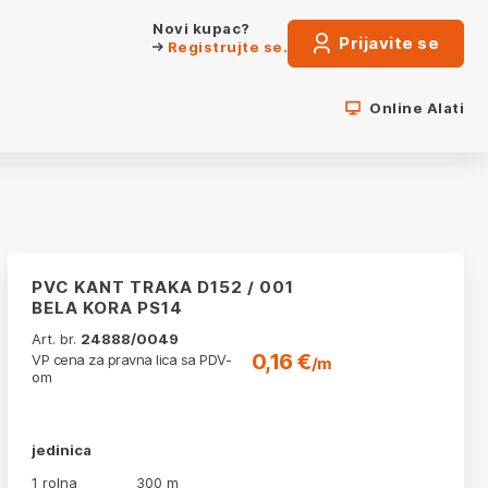
Novi kupac?
Prijavite se
Registrujte se.
Online Alati
PVC KANT TRAKA D152 / 001
BELA KORA PS14
Art. br.
24888/0049
0,16 €
VP cena za pravna lica sa PDV-
/m
om
jedinica
1 rolna
300 m