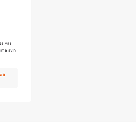
za vaš
ima svih
zač