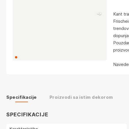
Kant tr
Frischei
trendov
dopunja
Pouzdan
proizvo
Naveden
Specifikacije
Proizvodi sa istim dekorom
SPECIFIKACIJE
Karakteristike