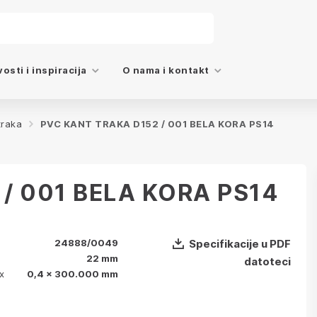
osti i inspiracija
O nama i kontakt
traka
PVC KANT TRAKA D152 / 001 BELA KORA PS14
/ 001 BELA KORA PS14
24888/0049
Specifikacije u PDF
22 mm
datoteci
x
0,4 x 300.000 mm