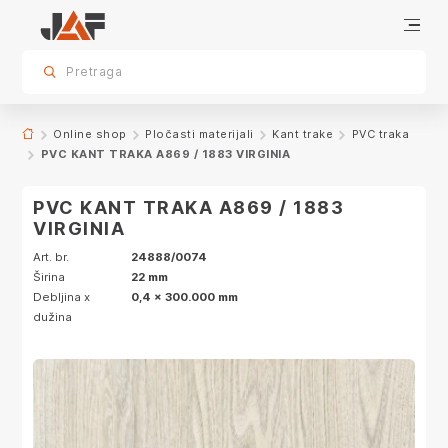
Specifikacije
Dekor
sr.skip-to.main-content
sr.skip-to.table-of-contents
sr.skip-to.main-navigation
Pretraga
Online shop
Pločasti materijali
Kant trake
PVC traka
PVC KANT TRAKA A869 / 1883 VIRGINIA
PVC KANT TRAKA A869 / 1883
VIRGINIA
Art. br.
24888/0074
Širina
22 mm
Debljina x
0,4 x 300.000 mm
dužina