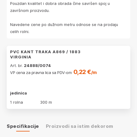
Pouzdan kvalitet i dobra obrada čine savršen spoj u
završnom proizvodu.
Navedene cene po dužnom metru odnose se na prodaju
celih rolni.
PVC KANT TRAKA A869 / 1883
VIRGINIA
Art. br.
24888/0074
0,22 €
/m
VP cena za pravna lica sa PDV-om
jedinica
1 rolna
300 m
Specifikacije
Proizvodi sa istim dekorom