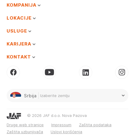
KOMPANIJA
LOKACIJE
USLUGE
KARIJERA
KONTAKT
Srbija
Izaberite zemlju
© 2026 JAF d.o.o. Nova Pazova
Druge web stranice
Impressum
Zaštita podataka
Zaštita uzbunjivača
Uslovi korišćenja