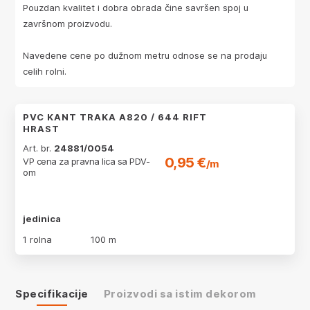
Pouzdan kvalitet i dobra obrada čine savršen spoj u
završnom proizvodu.
Navedene cene po dužnom metru odnose se na prodaju
celih rolni.
PVC KANT TRAKA A820 / 644 RIFT
HRAST
Art. br.
24881/0054
0,95 €
VP cena za pravna lica sa PDV-
/m
om
jedinica
1 rolna
100 m
Specifikacije
Proizvodi sa istim dekorom