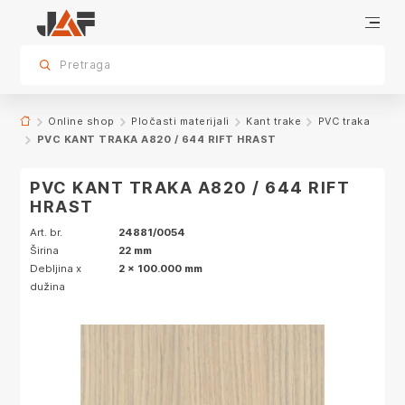
Specifikacije
Dekor
sr.skip-to.main-content
sr.skip-to.table-of-contents
sr.skip-to.main-navigation
Pretraga
Online shop
Pločasti materijali
Kant trake
PVC traka
PVC KANT TRAKA A820 / 644 RIFT HRAST
PVC KANT TRAKA A820 / 644 RIFT
HRAST
Art. br.
24881/0054
Širina
22 mm
Debljina x
2 x 100.000 mm
dužina