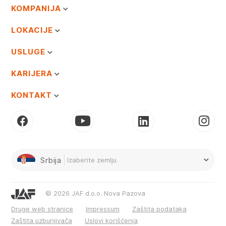
KOMPANIJA
LOKACIJE
USLUGE
KARIJERA
KONTAKT
Srbija
Izaberite zemlju
© 2026 JAF d.o.o. Nova Pazova
Druge web stranice
Impressum
Zaštita podataka
Zaštita uzbunjivača
Uslovi korišćenja